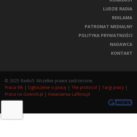
LUDZIE RADIA
REKLAMA
PATRONAT MEDIALNY
POLITYKA PRYWATNOŚCI
NADAWCA
KONTAKT
© 2025 Radio5. Wszelkie prawa zastrzeżone.
Praca Ełk
|
Ogłoszenie o pracę
|
The protocol
|
Targi pracy
|
Praca na Gowork.pl
|
Kwiaciarnia Laflora.pl