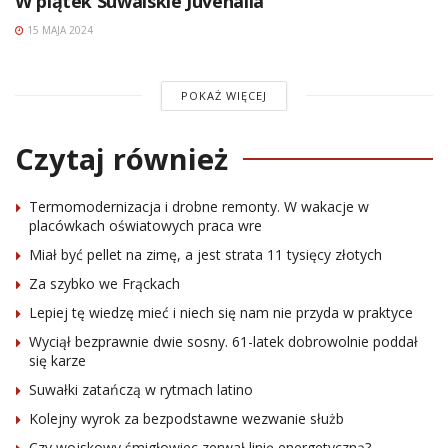
W piątek Suwalskie Juvenalia
15 MAJA 2024
POKAŻ WIĘCEJ
Czytaj również
Termomodernizacja i drobne remonty. W wakacje w
placówkach oświatowych praca wre
Miał być pellet na zimę, a jest strata 11 tysięcy złotych
Za szybko we Frąckach
Lepiej tę wiedzę mieć i niech się nam nie przyda w praktyce
Wyciął bezprawnie dwie sosny. 61-latek dobrowolnie poddał
się karze
Suwałki zatańczą w rytmach latino
Kolejny wyrok za bezpodstawne wezwanie służb
Czy wojskowy śmigłowiec zerwał linię energetyczną?