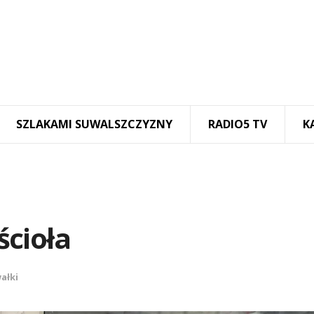
SZLAKAMI SUWALSZCZYZNY
RADIO5 TV
K
cioła
ałki