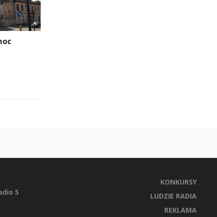
moc
KONKURSY
dio 5
LUDZIE RADIA
REKLAMA