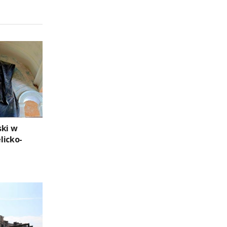
ski w
licko-