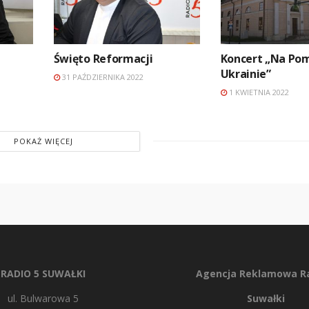
Święto Reformacji
Koncert „Na Po
Ukrainie”
31 PAŹDZIERNIKA 2022
1 KWIETNIA 2022
POKAŻ WIĘCEJ
RADIO 5 SUWAŁKI
Agencja Reklamowa Ra
ul. Bulwarowa 5
Suwałki