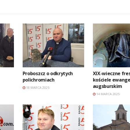
Proboszcz o odkrytych
XIX-wieczne fre
polichromiach
kościele ewange
augsburskim
18 MARCA 2025
14 MARCA 2025