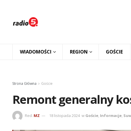
WIADOMOŚCI
REGION
GOŚCIE
Strona Główna
Goście
Remont generalny koś
Red.
MZ
18 listopada 2024
w
Goście
,
Informacje
,
Suw