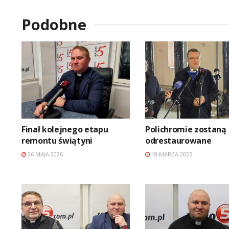
Podobne
Finał kolejnego etapu
Polichromie zostaną
remontu świątyni
odrestaurowane
26 MAJA 2026
18 MARCA 2025