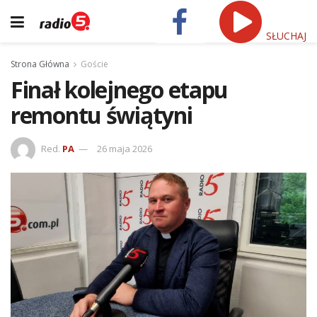
SŁUCHAJ
Strona Główna
Goście
Finał kolejnego etapu
remontu świątyni
Red.
PA
26 maja 2026