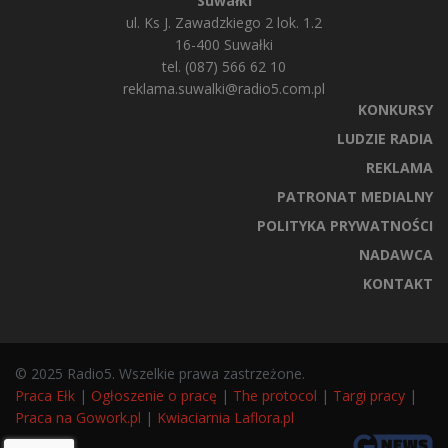
Suwałki
ul. Ks J. Zawadzkiego 2 lok. 1.2
16-400 Suwałki
tel. (087) 566 62 10
reklama.suwalki@radio5.com.pl
KONKURSY
LUDZIE RADIA
REKLAMA
PATRONAT MEDIALNY
POLITYKA PRYWATNOŚCI
NADAWCA
KONTAKT
© 2025 Radio5. Wszelkie prawa zastrzeżone.
Praca Ełk
|
Ogłoszenie o pracę
|
The protocol
|
Targi pracy
|
Praca na Gowork.pl
|
Kwiaciarnia Laflora.pl