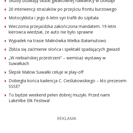
Służby usuwają skutki gwałtownej nawałnicy w Gołdapi
20 interwencji strażaków po przejściu frontu burzowego
Motocyklista i jego 6-letni syn trafili do szpitala
Wieczorna przejażdżka zakończona mandatem. 19-letni
kierowca wiedział, że auto nie było sprawne
Wypadek na trasie Malinówka Wielka-Bałamutowo
Zbliża się zaćmienie słońca i spektakl spadających gwiazd
„W niebiańskiej przestrzeni” – wernisaż wystawy w
Suwałkach
Ślepsk Malow Suwałki celuje w play-off
Dobiegła końca kadencja C. Cieślukowskiego – kto prezesem
SSSE?
To będzie weekend pełen dobrej muzyki. Przed nami
LakeVibe Ełk Festiwal
REKLAMA