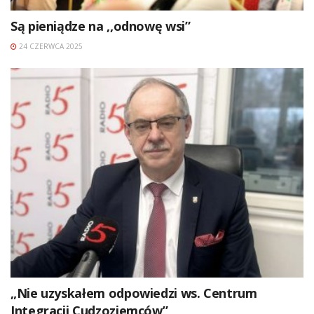
Są pieniądze na ,,odnowę wsi”
24 CZERWCA 2025
„Nie uzyskałem odpowiedzi ws. Centrum
Integracji Cudzoziemców”