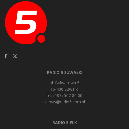
RADIO 5 SUWAŁKI
ul. Bulwarowa 5
16-400 Suwałki
tel. (087) 567 80 00
serwis@radio5.com.pl
RADIO 5 EŁK