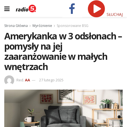
SŁUCHAJ
Strona Główna
Wyróżnienie
Sponsorowane BSG
Amerykanka w 3 odsłonach –
pomysły na jej
zaaranżowanie w małych
wnętrzach
Red.
AA
27 lutego 2025