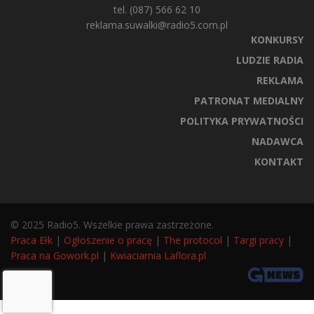
tel. (087) 566 62 10
reklama.suwalki@radio5.com.pl
KONKURSY
LUDZIE RADIA
REKLAMA
PATRONAT MEDIALNY
POLITYKA PRYWATNOŚCI
NADAWCA
KONTAKT
© 2025 Radio5. Wszelkie prawa zastrzeżone.
Praca Ełk
|
Ogłoszenie o pracę
|
The protocol
|
Targi pracy
|
Praca na Gowork.pl
|
Kwiaciarnia Laflora.pl