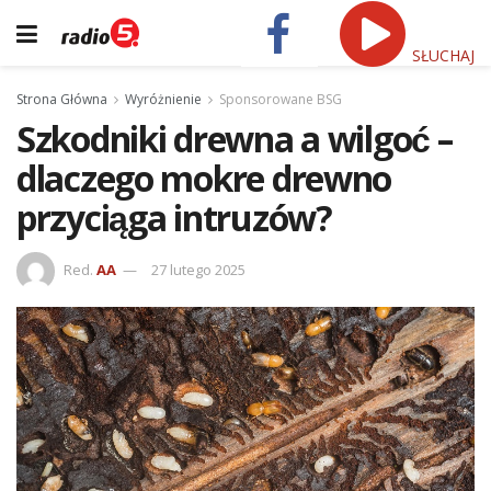
SŁUCHAJ
Strona Główna
Wyróżnienie
Sponsorowane BSG
Szkodniki drewna a wilgoć –
dlaczego mokre drewno
przyciąga intruzów?
Red.
AA
27 lutego 2025