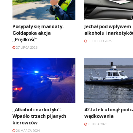
Posypały się mandaty.
Jechał pod wpływem
Gołdapska akcja
alkoholu i narkotyk
„Prędkość”
3 LUTEGO 2025
27 LIPCA 2026
„Alkohol i narkotyki”.
42-latek utonął podc
Wpadło trzech pijanych
wędkowania
kierowców
8 LIPCA 2023
26 MARCA 2024