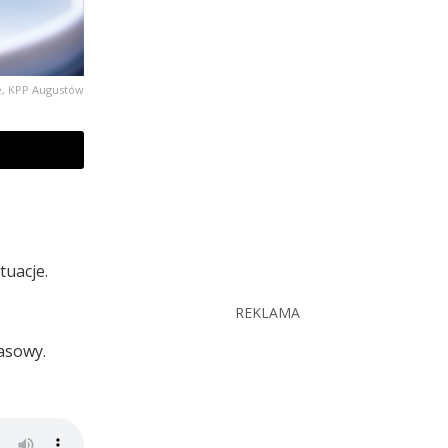
ne, KPP Augustów
tuacje.
REKLAMA
asowy.