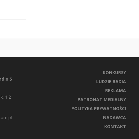
KONKURSY
dio 5
LUDZIE RADIA
REKLAMA
k. 1.2
PATRONAT MEDIALNY
POLITYKA PRYWATNOŚCI
com.pl
NADAWCA
KONTAKT