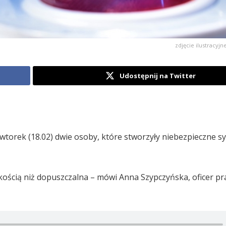
zdjęcie ilustracyj
Udostępnij na Twitter
wtorek (18.02) dwie osoby, które stworzyły niebezpieczne sy
kością niż dopuszczalna – mówi Anna Szypczyńska, oficer pr