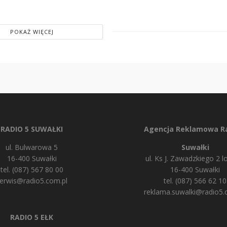
POKAŻ WIĘCEJ
RADIO 5 SUWAŁKI
Agencja Reklamowa Ra
ul. Bulwarowa 5
Suwałki
16-400 Suwałki
ul. Ks J. Zawadzkiego 2 lo
tel. (087) 567 80 00
16-400 Suwałki
erwis@radio5.com.pl
tel. (087) 566 62 10
reklama.suwalki@radio5.
RADIO 5 EŁK