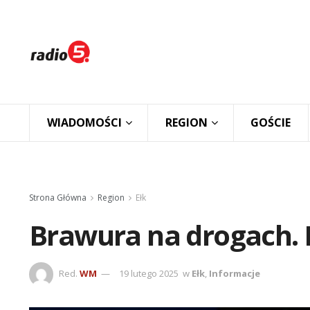
WIADOMOŚCI
REGION
GOŚCIE
Strona Główna
Region
Ełk
Brawura na drogach. P
Red.
WM
19 lutego 2025
w
Ełk
,
Informacje