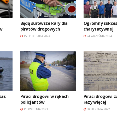
Będą surowsze kary dla
Ogromny sukces 
ów
piratów drogowych
charytatywnej
15 LISTOPADA 2024
24 WRZEŚNIA 2024
zas
Piraci drogowi w rękach
Piraci drogowi 
policjantów
razy więcej
11 KWIETNIA 2023
30 SIERPNIA 2022