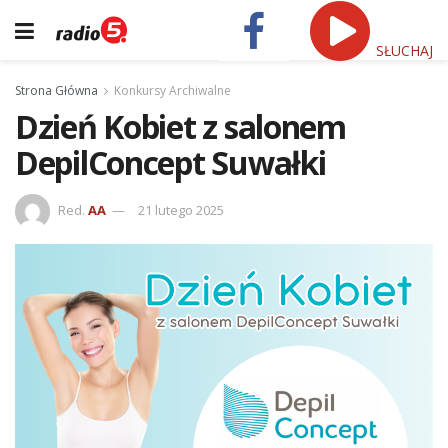
SŁUCHAJ
Strona Główna
Konkursy Archiwalne
Dzień Kobiet z salonem
DepilConcept Suwałki
Red.
AA
21 lutego 2025