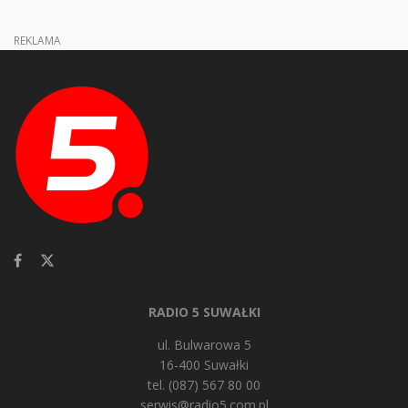
REKLAMA
RADIO 5 SUWAŁKI
ul. Bulwarowa 5
16-400 Suwałki
tel. (087) 567 80 00
serwis@radio5.com.pl