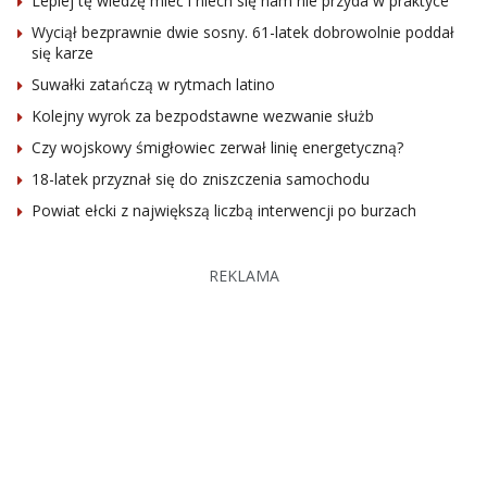
Lepiej tę wiedzę mieć i niech się nam nie przyda w praktyce
Wyciął bezprawnie dwie sosny. 61-latek dobrowolnie poddał
się karze
Suwałki zatańczą w rytmach latino
Kolejny wyrok za bezpodstawne wezwanie służb
Czy wojskowy śmigłowiec zerwał linię energetyczną?
18-latek przyznał się do zniszczenia samochodu
Powiat ełcki z największą liczbą interwencji po burzach
REKLAMA