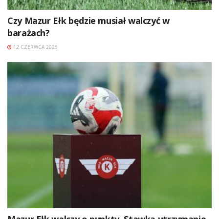
Czy Mazur Ełk będzie musiał walczyć w
barażach?
12 CZERWCA 2026
Mazur Ełk walczy o punkty. Stawką utrzymanie