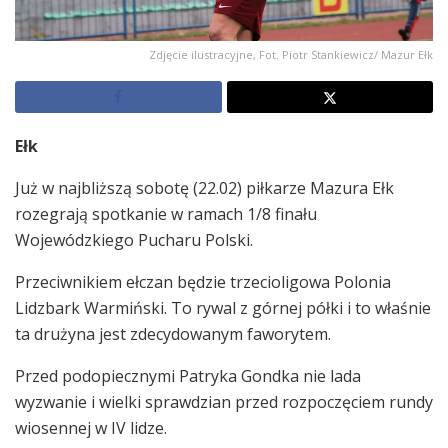
Zdjęcie ilustracyjne, Fot. Piotr Stankiewicz/ Mazur Ełk
Ełk
Już w najbliższą sobotę (22.02) piłkarze Mazura Ełk
rozegrają spotkanie w ramach 1/8 finału
Wojewódzkiego Pucharu Polski.
Przeciwnikiem ełczan będzie trzecioligowa Polonia
Lidzbark Warmiński. To rywal z górnej półki i to właśnie
ta drużyna jest zdecydowanym faworytem.
Przed podopiecznymi Patryka Gondka nie lada
wyzwanie i wielki sprawdzian przed rozpoczęciem rundy
wiosennej w IV lidze.