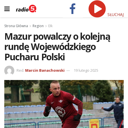
SŁUCHAJ
Strona Główna
Region
Ełk
Mazur powalczy o kolejną
rundę Wojewódzkiego
Pucharu Polski
Red.
Marcin Banachowski
19 lutego 2025