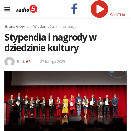
SŁUCHAJ
Strona Główna
Wiadomości
Informacje
Stypendia i nagrody w
dziedzinie kultury
Red.
AP
27 lutego 2025