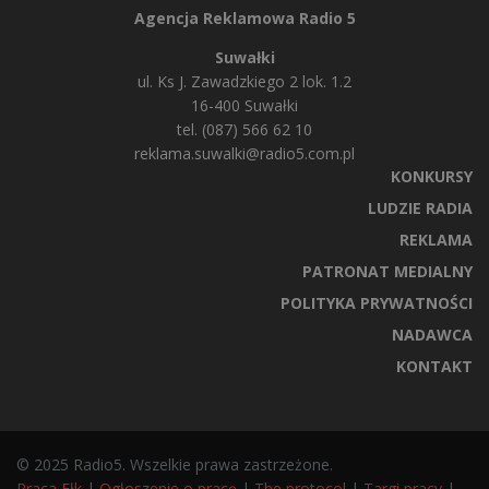
Agencja Reklamowa Radio 5
Suwałki
ul. Ks J. Zawadzkiego 2 lok. 1.2
16-400 Suwałki
tel. (087) 566 62 10
reklama.suwalki@radio5.com.pl
KONKURSY
LUDZIE RADIA
REKLAMA
PATRONAT MEDIALNY
POLITYKA PRYWATNOŚCI
NADAWCA
KONTAKT
© 2025 Radio5. Wszelkie prawa zastrzeżone.
Praca Ełk
|
Ogłoszenie o pracę
|
The protocol
|
Targi pracy
|