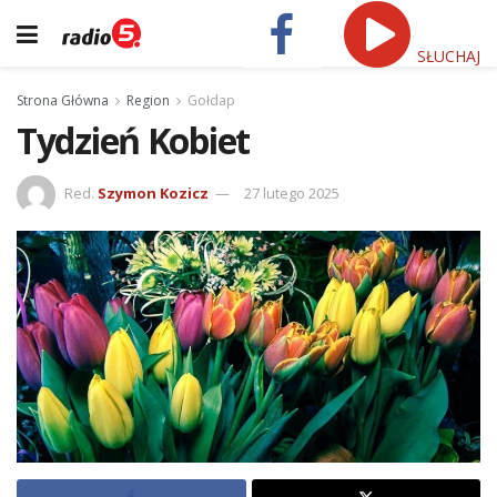
SŁUCHAJ
Strona Główna
Region
Gołdap
Tydzień Kobiet
Red.
Szymon Kozicz
27 lutego 2025