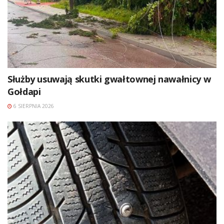
Służby usuwają skutki gwałtownej nawałnicy w
Gołdapi
6 SIERPNIA 2026