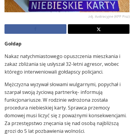
zdj. ilustracyjne (KPP Pisz)
Gołdap
Nakaz natychmiastowego opuszczenia mieszkania i
zakaz zbliżania się usłyszał 32-letni agresor, wobec
którego interweniowali gołdapscy policjanci.
Mężczyzna wyzywał słowami wulgarnymi, popychał i
szarpał swoją życiową partnerkę- informują
funkcjonariusze. W rodzinie wdrożona została
procedura niebieskiej karty. Sprawca przemocy
domowej musi liczyć się z poważnymi konsekwencjami.
Za przestępstwo znęcania się nad osobą najbliższą
grozi do 5 lat pozbawienia wolności.