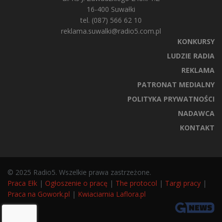
16-400 Suwałki
tel. (087) 566 62 10
reklama.suwalki@radio5.com.pl
KONKURSY
LUDZIE RADIA
REKLAMA
PATRONAT MEDIALNY
POLITYKA PRYWATNOŚCI
NADAWCA
KONTAKT
© 2025 Radio5. Wszelkie prawa zastrzeżone.
Praca Ełk
|
Ogłoszenie o pracę
|
The protocol
|
Targi pracy
|
Praca na Gowork.pl
|
Kwiaciarnia Laflora.pl