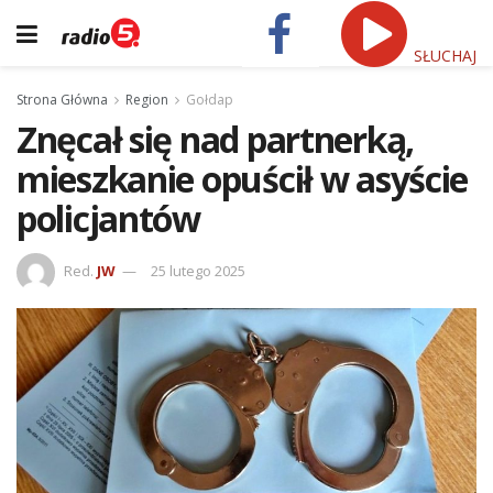
SŁUCHAJ
Strona Główna
Region
Gołdap
Znęcał się nad partnerką,
mieszkanie opuścił w asyście
policjantów
Red.
JW
25 lutego 2025