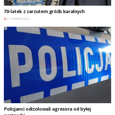
70-latek z zarzutem gróźb karalnych
3 CZERWCA 2026
Policjanci odizolowali agresora od byłej