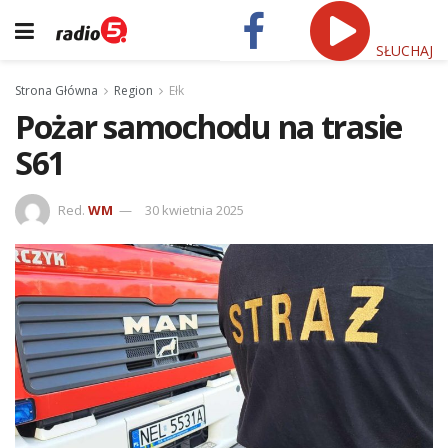
SŁUCHAJ
Strona Główna
Region
Ełk
Pożar samochodu na trasie
S61
Red.
WM
30 kwietnia 2025