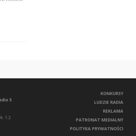
KONKURSY
dio 5
LUDZIE RADIA
REKLAMA
k. 1.2
PATRONAT MEDIALNY
POLITYKA PRYWATNOŚCI