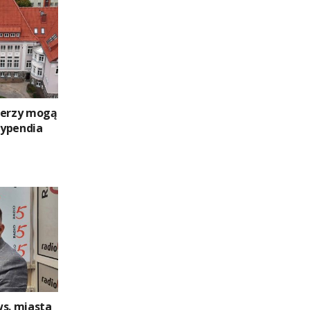
nerzy mogą
typendia
ws. miasta