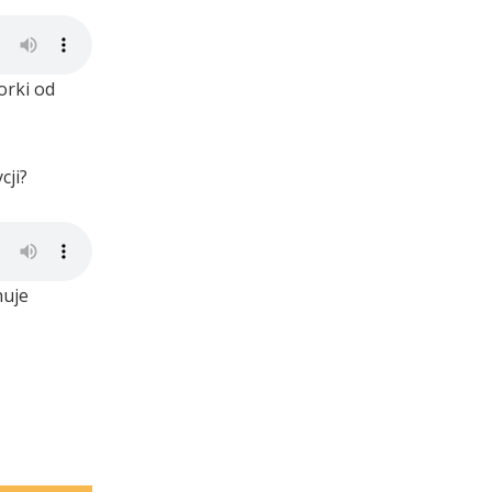
orki od
cji?
nuje