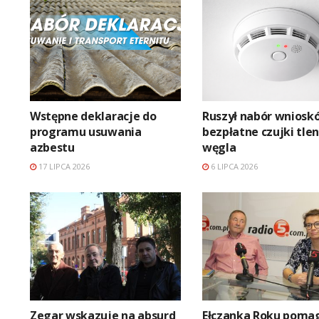
Wstępne deklaracje do
Ruszył nabór wniosk
programu usuwania
bezpłatne czujki tle
azbestu
węgla
17 LIPCA 2026
6 LIPCA 2026
Zegar wskazuje na absurd
Ełczanka Roku poma