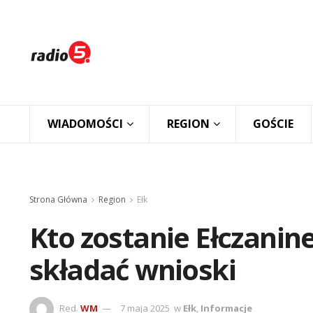
WIADOMOŚCI
REGION
GOŚCIE
Strona Główna
Region
Ełk
Kto zostanie Ełczani
składać wnioski
Red.
WM
7 maja 2025
w
Ełk
,
Informacje