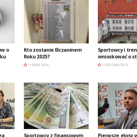
ów o
Kto zostanie Ełczaninem
Sportowcy i tre
nku
Roku 2025?
wnioskować o s
11 MAJA 2026
3 GRUDNIA 2025
ga
Sportowcy z finansowym
Pierwsze głosy 