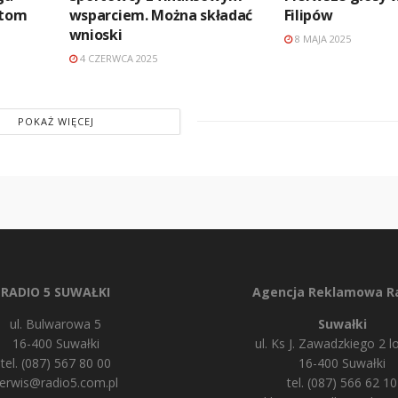
ętom
wsparciem. Można składać
Filipów
wnioski
8 MAJA 2025
4 CZERWCA 2025
POKAŻ WIĘCEJ
RADIO 5 SUWAŁKI
Agencja Reklamowa Ra
ul. Bulwarowa 5
Suwałki
16-400 Suwałki
ul. Ks J. Zawadzkiego 2 lo
tel. (087) 567 80 00
16-400 Suwałki
erwis@radio5.com.pl
tel. (087) 566 62 10