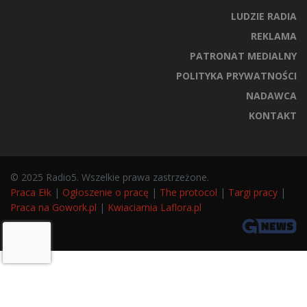
LUDZIE RADIA
REKLAMA
PATRONAT MEDIALNY
POLITYKA PRYWATNOŚCI
NADAWCA
KONTAKT
© 2025 Radio5. Wszelkie prawa zastrzeżone.
Praca Ełk
|
Ogłoszenie o pracę
|
The protocol
|
Targi pracy
|
Praca na Gowork.pl
|
Kwiaciarnia Laflora.pl