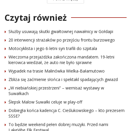
Czytaj również
Służby usuwają skutki gwałtownej nawałnicy w Gołdapi
20 interwencji strażaków po przejściu frontu burzowego
Motocyklista i jego 6-letni syn trafili do szpitala
Wieczorna przejażdżka zakończona mandatem. 19-letni
kierowca wiedział, że auto nie było sprawne
Wypadek na trasie Malinówka Wielka-Bałamutowo
Zbliża się zaćmienie słońca i spektakl spadających gwiazd
„W niebiańskiej przestrzeni” – wernisaż wystawy w
Suwałkach
Ślepsk Malow Suwałki celuje w play-off
Dobiegła końca kadencja C. Cieślukowskiego – kto prezesem
SSSE?
To będzie weekend pełen dobrej muzyki. Przed nami
LakeVibe Ełk Festiwal