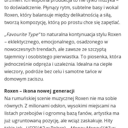
to doświadczenie. Płynący rytm, subtelne basy i wokal
Roxen, który balansuje między delikatnością a siłą,
tworzą kompozycję, którą po prostu chce się zapętlać.
„Favourite Type”
to naturalna kontynuacja stylu Roxen
– eklektycznego, emocjonalnego, osadzonego w
nowoczesnych trendach, ale zawsze ze szczyptą
tajemnicy i osobistego pierwiastka. To piosenka, która
jednocześnie odpręża i uzależnia. Idealna na ciepłe
wieczory, podróże bez celu i samotne tańce w
domowym zaciszu.
Roxen – ikona nowej generacji
Na rumuńskiej scenie muzycznej Roxen nie ma sobie
równych. Z milionami odsłon, wysokimi miejscami na
listach przebojów i ogromną bazą fanów, artystka ma
już ugruntowaną pozycję, ale wciąż zaskakuje. Hity
takie jak
„UFO”
(#2 w Polsce),
„Money Money”
(#3 w