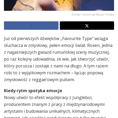
źródło: Universal Music Polska
Już od pierwszych dźwięków „Favourite Type” wciąga
słuchacza w zmysłowy, pełen emocji świat. Roxen, jedna
z najjaśniejszych gwiazd rumuńskiej sceny muzycznej,
po raz kolejny udowadnia, że wie, jak stworzyć utwór,
który porusza i zostaje z nami na długo. A tym razem
robi to z wyjątkowym rozmachem – łącząc popową
zmysłowość z reggae’owym pulsem.
Kiedy rytm spotyka emocje
Nowy utwór to efekt współpracy z Jungleboi,
producentem znanym z pracy z międzynarodowymi
artystami i budowania unikalnych, klimatycznych
brzmień. Ich wspólna produkcja to nie tylko muzyka –