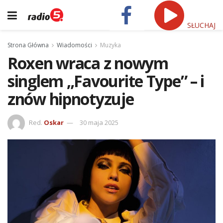
SŁUCHAJ
Strona Główna
Wiadomości
Muzyka
Roxen wraca z nowym
singlem „Favourite Type” – i
znów hipnotyzuje
Red.
Oskar
30 maja 2025