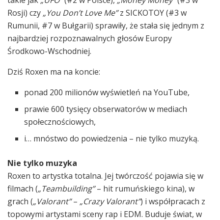
Rosji) czy
„You Don’t Love Me”
z SICKOTOY (#3 w
Rumunii, #7 w Bułgarii) sprawiły, że stała się jednym z
najbardziej rozpoznawalnych głosów Europy
Środkowo-Wschodniej.
Dziś Roxen ma na koncie:
ponad 200 milionów wyświetleń na YouTube,
prawie 600 tysięcy obserwatorów w mediach
społecznościowych,
i… mnóstwo do powiedzenia – nie tylko muzyką.
Nie tylko muzyka
Roxen to artystka totalna. Jej twórczość pojawia się w
filmach (
„Teambuilding”
– hit rumuńskiego kina), w
grach (
„Valorant”
–
„Crazy Valorant”
) i współpracach z
topowymi artystami sceny rap i EDM. Buduje świat, w