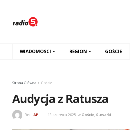
WIADOMOŚCI
REGION
GOŚCIE
Strona Główna
Goście
Audycja z Ratusza
Red.
AP
13 czerwca 2025
w
Goście
,
Suwałki