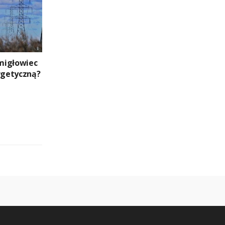
migłowiec
ergetyczną?