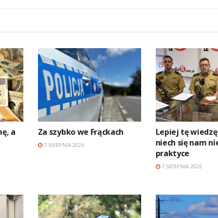
mę, a
Za szybko we Frąckach
Lepiej tę wiedzę
niech się nam ni
7 SIERPNIA 2026
praktyce
7 SIERPNIA 2026