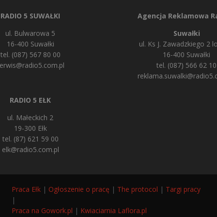
RADIO 5 SUWAŁKI
Agencja Reklamowa Ra
ul. Bulwarowa 5
Suwałki
16-400 Suwałki
ul. Ks J. Zawadzkiego 2 lo
tel. (087) 567 80 00
16-400 Suwałki
erwis@radio5.com.pl
tel. (087) 566 62 10
reklama.suwalki@radio5.
RADIO 5 EŁK
ul. Małeckich 2
19-300 Ełk
tel. (87) 621 59 00
elk@radio5.com.pl
Praca Ełk
|
Ogłoszenie o pracę
|
The protocol
|
Targi pracy
|
Praca na Gowork.pl
|
Kwiaciarnia Laflora.pl