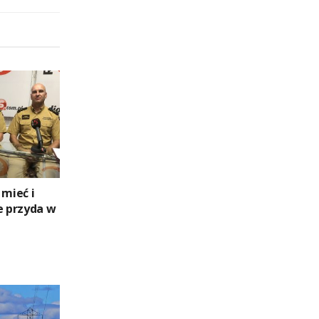
 mieć i
e przyda w