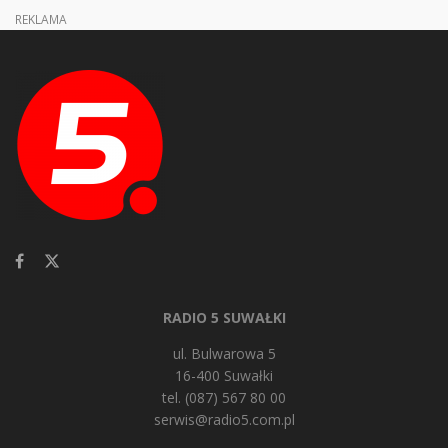
REKLAMA
RADIO 5 SUWAŁKI
ul. Bulwarowa 5
16-400 Suwałki
tel. (087) 567 80 00
serwis@radio5.com.pl