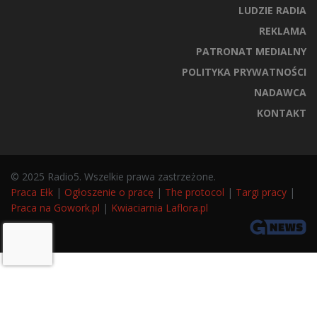
LUDZIE RADIA
REKLAMA
PATRONAT MEDIALNY
POLITYKA PRYWATNOŚCI
NADAWCA
KONTAKT
© 2025 Radio5. Wszelkie prawa zastrzeżone.
Praca Ełk
|
Ogłoszenie o pracę
|
The protocol
|
Targi pracy
|
Praca na Gowork.pl
|
Kwiaciarnia Laflora.pl