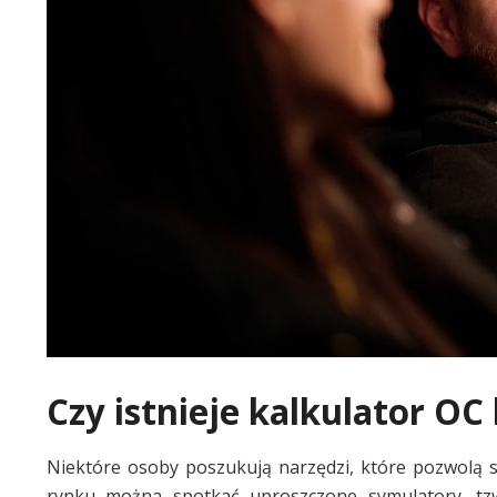
Czy istnieje kalkulator O
Niektóre osoby poszukują narzędzi, które pozwolą 
rynku można spotkać uproszczone symulatory, tzw