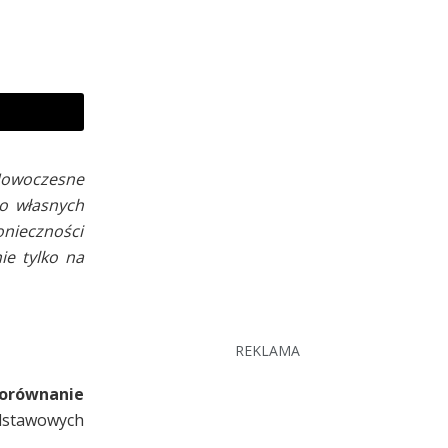
Nowoczesne
do własnych
onieczności
ie tylko na
REKLAMA
porównanie
dstawowych