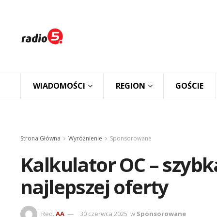
WIADOMOŚCI
REGION
GOŚCIE
Strona Główna
Wyróżnienie
Sponsorowane
Kalkulator OC – szyb
najlepszej oferty
Red.
AA
30 czerwca 2025
w
Sponsorowane