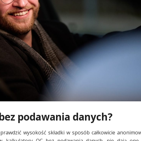
C bez podawania danych?
sprawdzić wysokość składki w sposób całkowicie anonimo
. kalkulatory OC bez podawania danych, nie dają one 