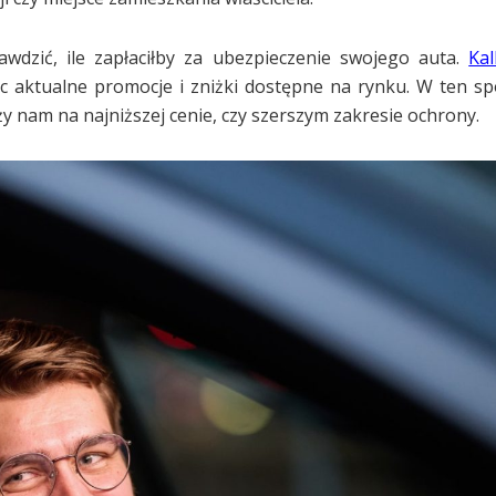
dzić, ile zapłaciłby za ubezpieczenie swojego auta.
Ka
jąc aktualne promocje i zniżki dostępne na rynku. W ten s
ży nam na najniższej cenie, czy szerszym zakresie ochrony.