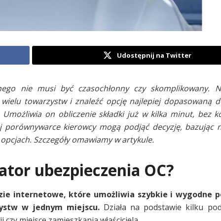
Udostępnij na Twitter
nego nie musi być czasochłonny czy skomplikowany. 
 wielu towarzystw i znaleźć opcję najlepiej dopasowaną 
Umożliwia on obliczenie składki już w kilka minut, bez k
j porównywarce kierowcy mogą podjąć decyzję, bazując n
 opcjach. Szczegóły omawiamy w artykule.
ator ubezpieczenia OC?
zie internetowe, które umożliwia szybkie i wygodne 
zystw w jednym miejscu.
Działa na podstawie kilku po
i czy miejsce zamieszkania właściciela.