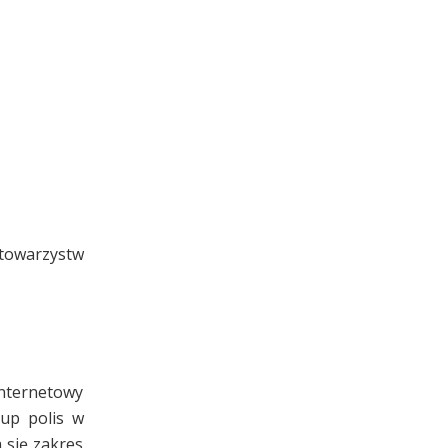
towarzystw
internetowy
up polis w
 się zakres