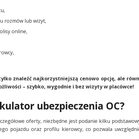
cu,
lu rozmów lub wizyt,
isy online,
erowcy,
lko znaleźć najkorzystniejszą cenowo opcję, ale równ
żliwości – szybko, wygodnie i bez wizyty w placówce!
kulator ubezpieczenia OC?
czegółowe oferty, niezbędne jest podanie kilku podstawow
ego pojazdu oraz profilu kierowcy, co pozwala uwzględn