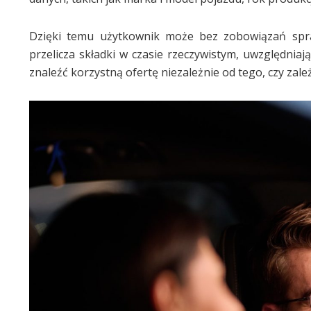
Dzięki temu użytkownik może bez zobowiązań spraw
przelicza składki w czasie rzeczywistym, uwzględnia
znaleźć korzystną ofertę niezależnie od tego, czy zale