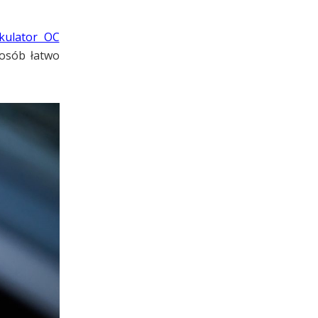
lkulator OC
posób łatwo