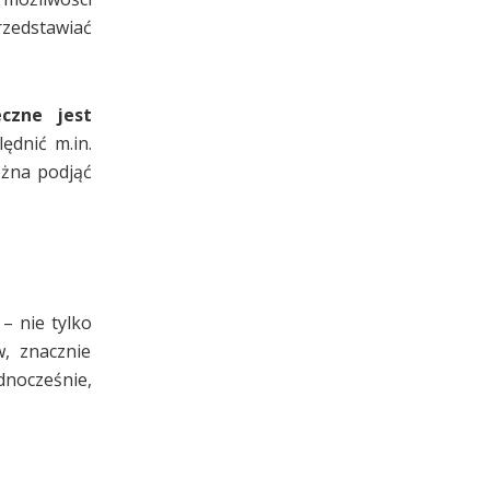
rzedstawiać
czne jest
dnić m.in.
ożna podjąć
– nie tylko
, znacznie
dnocześnie,