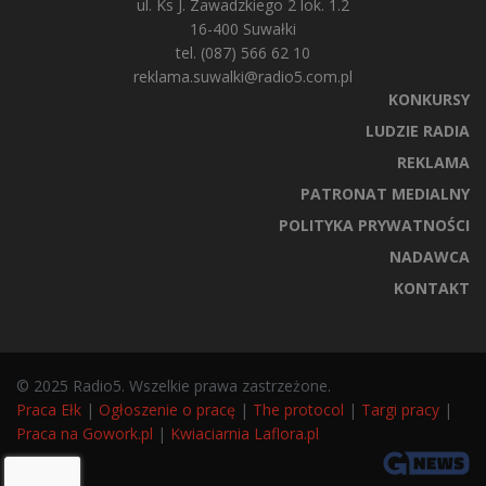
ul. Ks J. Zawadzkiego 2 lok. 1.2
16-400 Suwałki
tel. (087) 566 62 10
reklama.suwalki@radio5.com.pl
KONKURSY
LUDZIE RADIA
REKLAMA
PATRONAT MEDIALNY
POLITYKA PRYWATNOŚCI
NADAWCA
KONTAKT
© 2025 Radio5. Wszelkie prawa zastrzeżone.
Praca Ełk
|
Ogłoszenie o pracę
|
The protocol
|
Targi pracy
|
Praca na Gowork.pl
|
Kwiaciarnia Laflora.pl