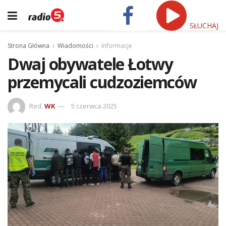
SŁUCHAJ
Strona Główna
Wiadomości
Informacje
Dwaj obywatele Łotwy
przemycali cudzoziemców
Red.
WK
5 czerwca 2025