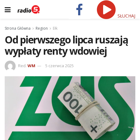
SŁUCHAJ
Strona Główna
Region
Ełk
Od pierwszego lipca ruszają
wypłaty renty wdowiej
Red.
WM
5 czerwca 2025