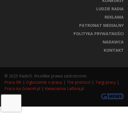
KONKURSY
LUDZIE RADIA
REKLAMA
PATRONAT MEDIALNY
POLITYKA PRYWATNOŚCI
NADAWCA
KONTAKT
© 2025 Radio5. Wszelkie prawa zastrzeżone.
Praca Ełk
|
Ogłoszenie o pracę
|
The protocol
|
Targi pracy
|
Praca na Gowork.pl
|
Kwiaciarnia Laflora.pl