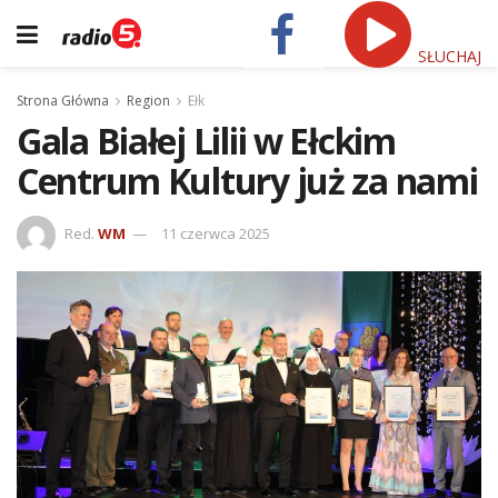
SŁUCHAJ
Strona Główna
Region
Ełk
Gala Białej Lilii w Ełckim
Centrum Kultury już za nami
Red.
WM
11 czerwca 2025