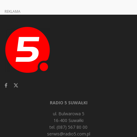
REKLAMA
RADIO 5 SUWAŁKI
ul. Bulwarowa 5
16-400 Suwałki
tel. (087) 567 80 00
serwis@radio5.com.pl