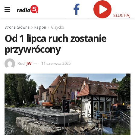
SŁUCHAJ
Strona Główna
Region
Giżycko
Od 1 lipca ruch zostanie
przywrócony
Red.
JW
11 czerwca 2025