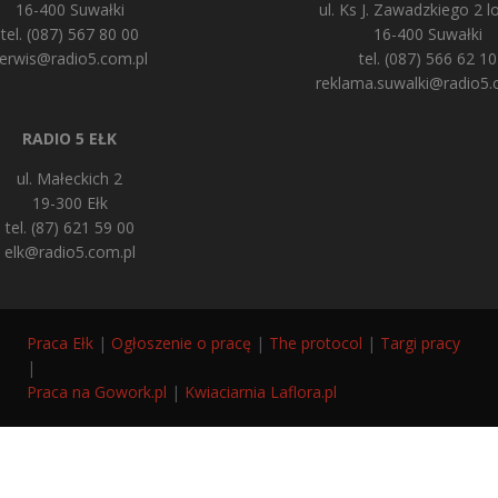
16-400 Suwałki
ul. Ks J. Zawadzkiego 2 lo
tel. (087) 567 80 00
16-400 Suwałki
erwis@radio5.com.pl
tel. (087) 566 62 10
reklama.suwalki@radio5.
RADIO 5 EŁK
ul. Małeckich 2
19-300 Ełk
tel. (87) 621 59 00
elk@radio5.com.pl
Praca Ełk
|
Ogłoszenie o pracę
|
The protocol
|
Targi pracy
|
Praca na Gowork.pl
|
Kwiaciarnia Laflora.pl