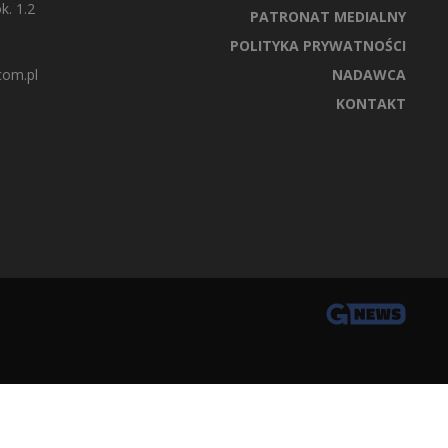
k. 1.2
PATRONAT MEDIALNY
POLITYKA PRYWATNOŚCI
com.pl
NADAWCA
KONTAKT