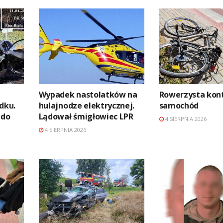
Wypadek nastolatków na
Rowerzysta kon
dku.
hulajnodze elektrycznej.
samochód
 do
Lądował śmigłowiec LPR
4 SIERPNIA 2026
4 SIERPNIA 2026