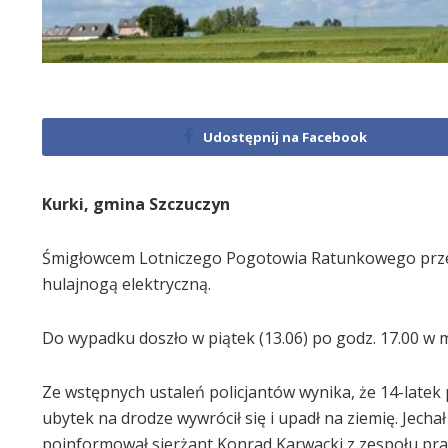
Udostępnij na Facebook
Kurki, gmina Szczuczyn
Śmigłowcem Lotniczego Pogotowia Ratunkowego przetra
hulajnogą elektryczną.
Do wypadku doszło w piątek (13.06) po godz. 17.00 w 
Ze wstępnych ustaleń policjantów wynika, że 14-latek
ubytek na drodze wywrócił się i upadł na ziemię. Jech
poinformował sierżant Konrad Karwacki z zespołu pr