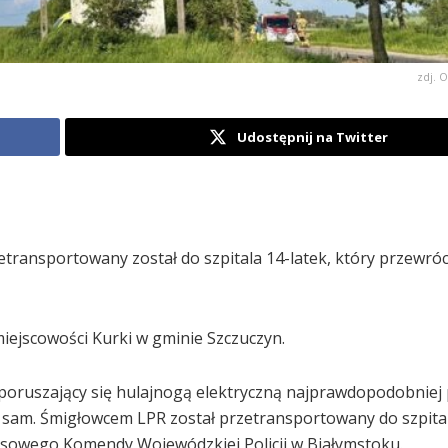
zdj. 
Udostępnij na Twitter
nsportowany został do szpitala 14-latek, który przewrócił
miejscowości Kurki w gminie Szczuczyn.
 poruszający się hulajnogą elektryczną najprawdopodobniej
ał sam. Śmigłowcem LPR został przetransportowany do szpita
asowego Komendy Wojewódzkiej Policji w Białymstoku.