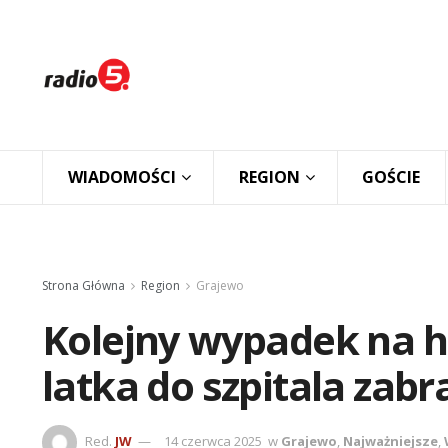
WIADOMOŚCI
REGION
GOŚCIE
Strona Główna
Region
Grajewo
Kolejny wypadek na hu
latka do szpitala zabr
Red.
JW
14 czerwca 2025
w
Grajewo
,
Najważniejsze
,