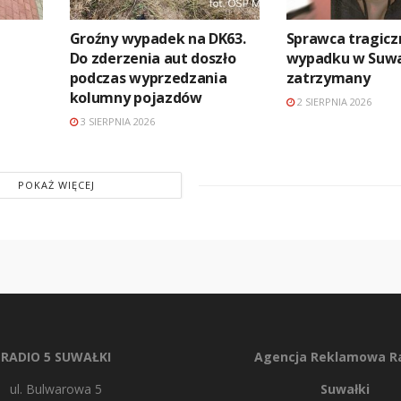
Groźny wypadek na DK63.
Sprawca tragic
Do zderzenia aut doszło
wypadku w Suw
podczas wyprzedzania
zatrzymany
kolumny pojazdów
2 SIERPNIA 2026
3 SIERPNIA 2026
POKAŻ WIĘCEJ
RADIO 5 SUWAŁKI
Agencja Reklamowa Ra
ul. Bulwarowa 5
Suwałki