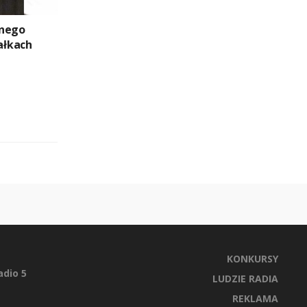
znego
ałkach
KONKURSY
dio 5
LUDZIE RADIA
REKLAMA