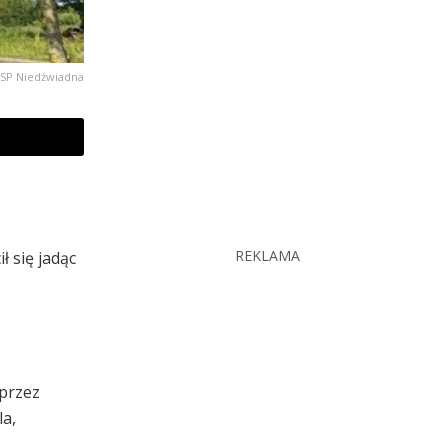
OSP Niedźwiadna
REKLAMA
 się jadąc
 przez
la,