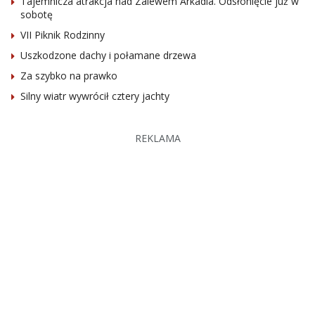
Tajemnicza atrakcja nad Zalewem Arkadia. Odsłonięcie już w
sobotę
VII Piknik Rodzinny
Uszkodzone dachy i połamane drzewa
Za szybko na prawko
Silny wiatr wywrócił cztery jachty
REKLAMA