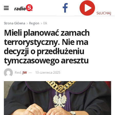
SŁUCHAJ
Strona Główna
Region
Ełk
Mieli planować zamach
terrorystyczny. Nie ma
decyzji o przedłużeniu
tymczasowego aresztu
Red.
JW
13 czerwca 2025