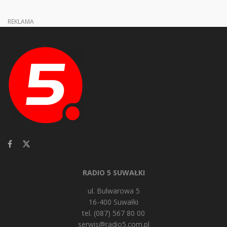
REKLAMA
RADIO 5 SUWAŁKI
ul. Bulwarowa 5
16-400 Suwałki
tel. (087) 567 80 00
serwis@radio5.com.pl