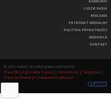
KONKURSY
LUDZIE RADIA
REKLAMA
PATRONAT MEDIALNY
POLITYKA PRYWATNOŚCI
NADAWCA
KONTAKT
© 2025 Radio5. Wszelkie prawa zastrzeżone.
Praca Ełk
|
Ogłoszenie o pracę
|
The protocol
|
Targi pracy
|
Praca na Gowork.pl
|
Kwiaciarnia Laflora.pl