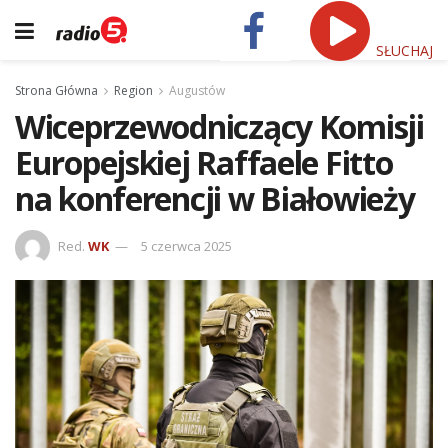
SŁUCHAJ
Strona Główna
Region
Augustów
Wiceprzewodniczący Komisji
Europejskiej Raffaele Fitto
na konferencji w Białowieży
Red.
WK
5 czerwca 2025