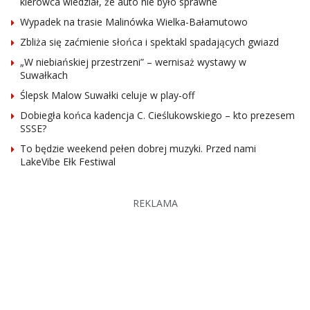
kierowca wiedział, że auto nie było sprawne
Wypadek na trasie Malinówka Wielka-Bałamutowo
Zbliża się zaćmienie słońca i spektakl spadających gwiazd
„W niebiańskiej przestrzeni” – wernisaż wystawy w
Suwałkach
Ślepsk Malow Suwałki celuje w play-off
Dobiegła końca kadencja C. Cieślukowskiego – kto prezesem
SSSE?
To będzie weekend pełen dobrej muzyki. Przed nami
LakeVibe Ełk Festiwal
REKLAMA