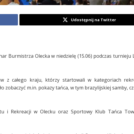
Udostępnij na Twitter
char Burmistrza Olecka w niedzielę (15.06) podczas turnieju
 z całego kraju, którzy startowali w kategoriach rekre
 zobaczyć m.in. pokazy tańca, w tym brazylijskiej samby, cz
rtu i Rekreacji w Olecku oraz Sportowy Klub Tańca Tow