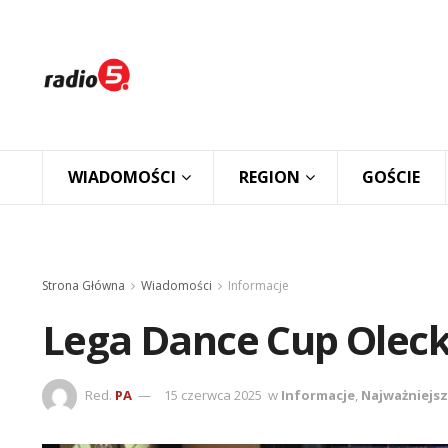
WIADOMOŚCI
REGION
GOŚCIE
Strona Główna
Wiadomości
Informacje
Lega Dance Cup Oleck
Red.
PA
15 czerwca 2025
w
Informacje
,
Najważniejs