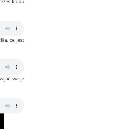
rezes klubu
ła, że jest
wijać swoje