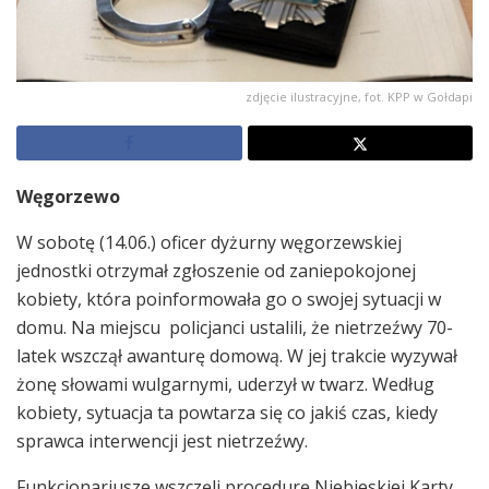
zdjęcie ilustracyjne, fot. KPP w Gołdapi
Węgorzewo
W sobotę (14.06.) oficer dyżurny węgorzewskiej
jednostki otrzymał zgłoszenie od zaniepokojonej
kobiety, która poinformowała go o swojej sytuacji w
domu. Na miejscu policjanci ustalili, że nietrzeźwy 70-
latek wszczął awanturę domową. W jej trakcie wyzywał
żonę słowami wulgarnymi, uderzył w twarz. Według
kobiety, sytuacja ta powtarza się co jakiś czas, kiedy
sprawca interwencji jest nietrzeźwy.
Funkcjonariusze wszczęli procedurę Niebieskiej Karty.