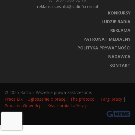
reklama.suwalki@radio5.com.pl
KONKURSY
LUDZIE RADIA
REKLAMA
PATRONAT MEDIALNY
POLITYKA PRYWATNOŚCI
NADAWCA
KONTAKT
© 2025 Radio5. Wszelkie prawa zastrzeżone.
Praca Ełk
|
Ogłoszenie o pracę
|
The protocol
|
Targi pracy
|
Praca na Gowork.pl
|
Kwiaciarnia Laflora.pl