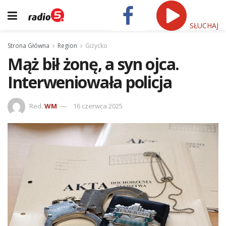
SŁUCHAJ
Strona Główna
Region
Giżycko
Mąż bił żonę, a syn ojca.
Interweniowała policja
Red.
WM
16 czerwca 2025