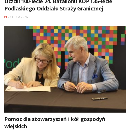
Uczcili 100-lecie 24. Batalionu KOP i 35-lecie
Podlaskiego Oddziału Straży Granicznej
25 LIPCA 2026
Pomoc dla stowarzyszeń i kół gospodyń
wiejskich