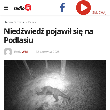
SŁUCHAJ
Strona Główna
Region
Niedźwiedź pojawił się na
Podlasiu
Red.
WM
12 czerwca 2025