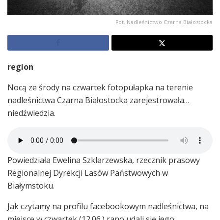
Fot. Nadleśnictwo Czarna Białostocka
region
Nocą ze środy na czwartek fotopułapka na terenie
nadleśnictwa Czarna Białostocka zarejestrowała…
niedźwiedzia.
Powiedziała Ewelina Szklarzewska, rzecznik prasowy
Regionalnej Dyrekcji Lasów Państwowych w
Białymstoku.
Jak czytamy na profilu facebookowym nadleśnictwa, na
miejsce w czwartek (12.06.) rano udali się jego