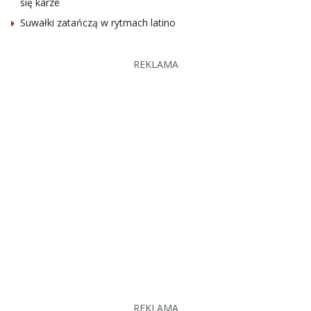
się karze
Suwałki zatańczą w rytmach latino
REKLAMA
REKLAMA