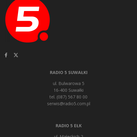
RADIO 5 SUWAŁKI
ul. Bulwarowa 5
16-400 Suwałki
tel. (087) 567 80 00
serwis@radio5.com.pl
RADIO 5 EŁK
ul. Małeckich 2