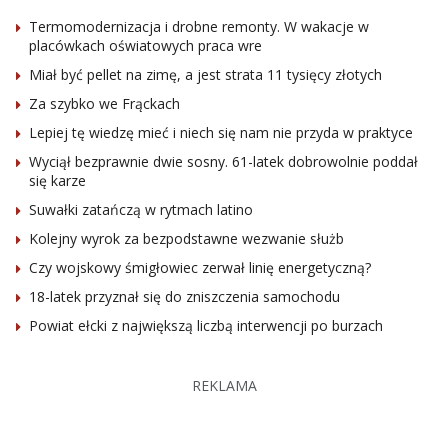
Termomodernizacja i drobne remonty. W wakacje w
placówkach oświatowych praca wre
Miał być pellet na zimę, a jest strata 11 tysięcy złotych
Za szybko we Frąckach
Lepiej tę wiedzę mieć i niech się nam nie przyda w praktyce
Wyciął bezprawnie dwie sosny. 61-latek dobrowolnie poddał
się karze
Suwałki zatańczą w rytmach latino
Kolejny wyrok za bezpodstawne wezwanie służb
Czy wojskowy śmigłowiec zerwał linię energetyczną?
18-latek przyznał się do zniszczenia samochodu
Powiat ełcki z największą liczbą interwencji po burzach
REKLAMA