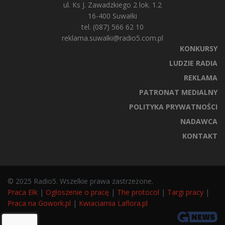
ul. Ks J. Zawadzkiego 2 lok. 1.2
16-400 Suwałki
tel. (087) 566 62 10
reklama.suwalki@radio5.com.pl
KONKURSY
LUDZIE RADIA
REKLAMA
PATRONAT MEDIALNY
POLITYKA PRYWATNOŚCI
NADAWCA
KONTAKT
© 2025 Radio5. Wszelkie prawa zastrzeżone.
Praca Ełk
|
Ogłoszenie o pracę
|
The protocol
|
Targi pracy
|
Praca na Gowork.pl
|
Kwiaciarnia Laflora.pl