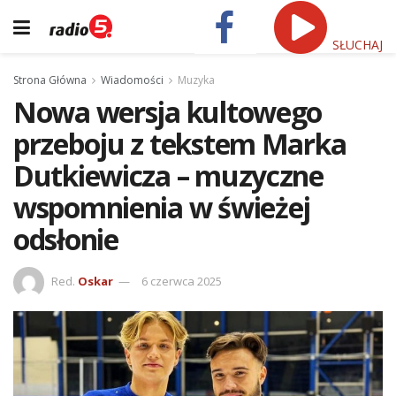
SŁUCHAJ
Strona Główna
Wiadomości
Muzyka
Nowa wersja kultowego
przeboju z tekstem Marka
Dutkiewicza – muzyczne
wspomnienia w świeżej
odsłonie
Red.
Oskar
6 czerwca 2025