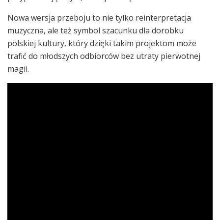
Nowa wersja przeboju to nie tylko reinterpretacja
muzyczna, ale też symbol szacunku dla dorobku
polskiej kultury, który dzięki takim projektom może
trafić do młodszych odbiorców bez utraty pierwotnej
magii.