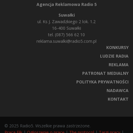
Agencja Reklamowa Radio 5
Suwałki
ul. Ks J. Zawadzkiego 2 lok. 1.2
16-400 Suwałki
tel. (087) 566 62 10
reklama.suwalki@radio5.com.pl
KONKURSY
LUDZIE RADIA
REKLAMA
PATRONAT MEDIALNY
POLITYKA PRYWATNOŚCI
NADAWCA
KONTAKT
© 2025 Radio5. Wszelkie prawa zastrzeżone.
Praca Ełk
|
Ogłoszenie o pracę
|
The protocol
|
Targi pracy
|