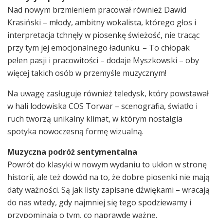
Nad nowym brzmieniem pracował również Dawid
Krasiński – młody, ambitny wokalista, którego głos i
interpretacja tchnęły w piosenkę świeżość, nie tracąc
przy tym jej emocjonalnego ładunku. – To chłopak
pełen pasji i pracowitości – dodaje Myszkowski – oby
więcej takich osób w przemyśle muzycznym!
Na uwagę zasługuje również teledysk, który powstawał
w hali lodowiska COS Torwar – scenografia, światło i
ruch tworzą unikalny klimat, w którym nostalgia
spotyka nowoczesną formę wizualną.
Muzyczna podróż sentymentalna
Powrót do klasyki w nowym wydaniu to ukłon w stronę
historii, ale też dowód na to, że dobre piosenki nie mają
daty ważności. Są jak listy zapisane dźwiękami – wracają
do nas wtedy, gdy najmniej się tego spodziewamy i
przypominają o tym, co naprawdę ważne.