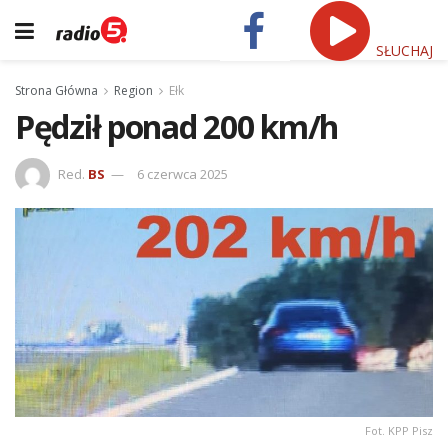
SŁUCHAJ
Strona Główna
Region
Ełk
Pędził ponad 200 km/h
Red.
BS
6 czerwca 2025
Fot. KPP Pisz