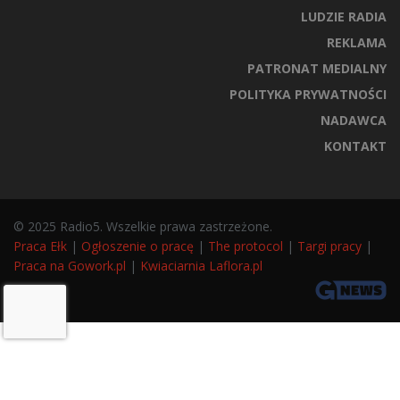
LUDZIE RADIA
REKLAMA
PATRONAT MEDIALNY
POLITYKA PRYWATNOŚCI
NADAWCA
KONTAKT
© 2025 Radio5. Wszelkie prawa zastrzeżone.
Praca Ełk
|
Ogłoszenie o pracę
|
The protocol
|
Targi pracy
|
Praca na Gowork.pl
|
Kwiaciarnia Laflora.pl