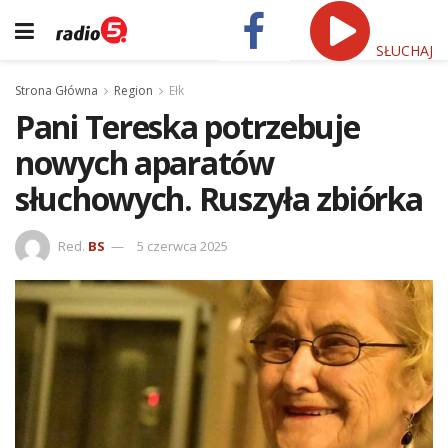
SŁUCHAJ
Strona Główna
Region
Ełk
Pani Tereska potrzebuje
nowych aparatów
słuchowych. Ruszyła zbiórka
Red.
BS
5 czerwca 2025