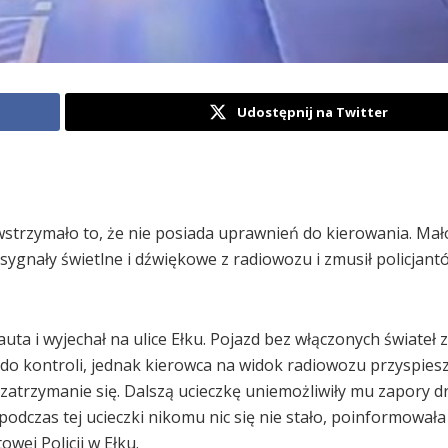
Udostępnij na Twitter
wstrzymało to, że nie posiada uprawnień do kierowania. Mał
 sygnały świetlne i dźwiękowe z radiowozu i zmusił policjant
auta i wyjechał na ulice Ełku. Pojazd bez włączonych świateł 
d do kontroli, jednak kierowca na widok radiowozu przyspieszy
zatrzymanie się. Dalszą ucieczkę uniemożliwiły mu zapory 
dczas tej ucieczki nikomu nic się nie stało, poinformowała
wej Policji w Ełku.