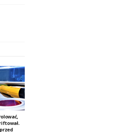
rolować,
riftował.
 przed