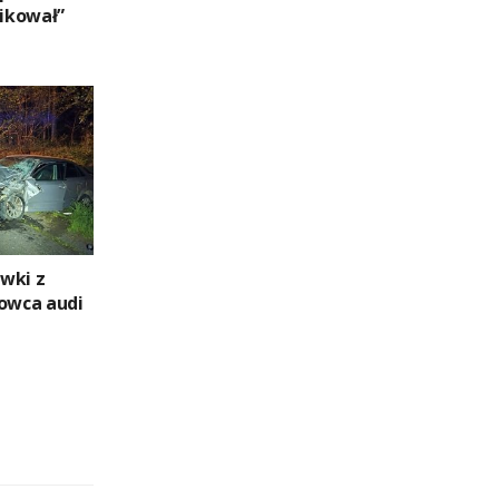
nikował”
wki z
rowca audi