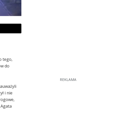
o tego,
ów do
REKLAMA
zauważyli
ł i nie
drogowe,
 Agata