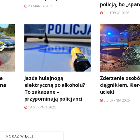
policją, bo „spa
23 MARCA 2026
9 LUTEGO 2026
le
Jazda hulajnogą
Zderzenie osobó
 na
elektryczną po alkoholu?
ciągnikiem. Kie
To zakazane –
uciekł
przypominają policjanci
3 SIERPNIA 2025
18 SIERPNIA 2025
POKAŻ WIĘCEJ