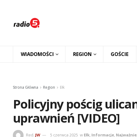
WIADOMOŚCI
REGION
GOŚCIE
Strona Główna
Region
Ełk
Policyjny pościg ulica
uprawnień [VIDEO]
Red.
JW
5 czerwca 2025
w
Ełk
,
Informacje
,
Najważnie