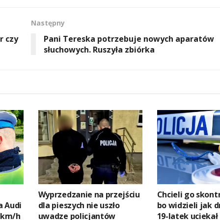
Następny
r czy
Pani Tereska potrzebuje nowych aparatów
słuchowych. Ruszyła zbiórka
Wyprzedzanie na przejściu
Chcieli go skont
a Audi
dla pieszych nie uszło
bo widzieli jak d
7 km/h
uwadze policjantów
19-latek uciekał