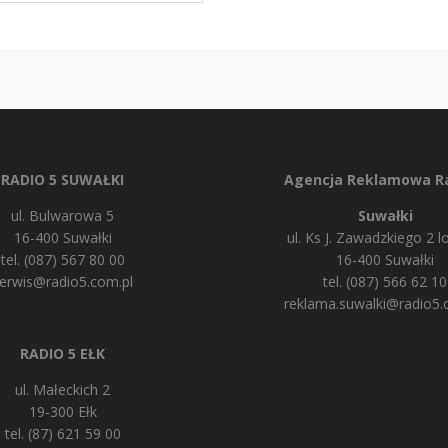
RADIO 5 SUWAŁKI
Agencja Reklamowa Ra
ul. Bulwarowa 5
Suwałki
16-400 Suwałki
ul. Ks J. Zawadzkiego 2 lo
tel. (087) 567 80 00
16-400 Suwałki
erwis@radio5.com.pl
tel. (087) 566 62 10
reklama.suwalki@radio5.
RADIO 5 EŁK
ul. Małeckich 2
19-300 Ełk
tel. (87) 621 59 00