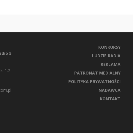
KONKURSY
dio 5
LUDZIE RADIA
REKLAMA
k. 1.2
PATRONAT MEDIALNY
POLITYKA PRYWATNOŚCI
com.pl
NADAWCA
KONTAKT