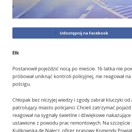
Udostępnij na Facebook
Ełk
Postanowił pojeździć nocą po mieście. 16-latka nie po
próbował uniknąć kontroli policyjnej, nie reagował na
pościgu.
Chłopak bez niczyjej wiedzy i zgody zabrał kluczyki od 
patrolujący miasto policjanci. Chcieli zatrzymać pojaz
reagował na sygnały świetlne i dźwiękowe nakazujące 
ustawione z powodu prac remontowych. Na szczęście po
Kulikowska de Nałęcz, oficer prasowy Komendy Powiato