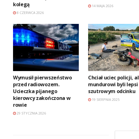
kolegą
14 MAJA 2026
8 CZERWCA 2026
Wymusił pierwszeństwo
Chciał uciec policji, a
przed radiowozem.
mundurowi byli lepsi
Ucieczka pijanego
szutrowym odcinku
kierowcy zakończona w
19 SIERPNIA 2025
rowie
29 STYCZNIA 2026