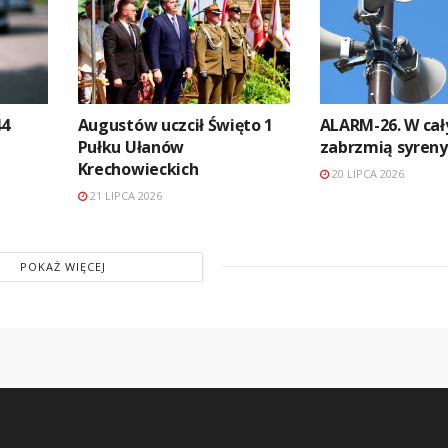
44
Augustów uczcił Święto 1
ALARM-26. W cał
Pułku Ułanów
zabrzmią syren
Krechowieckich
20 LIPCA 2026
21 LIPCA 2026
POKAŻ WIĘCEJ