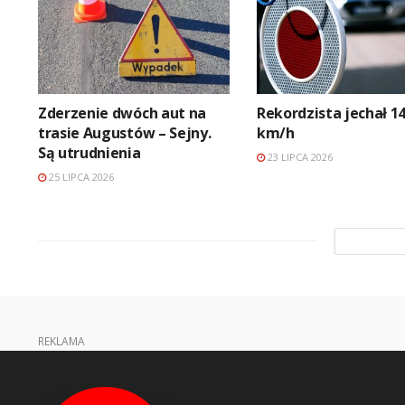
Zderzenie dwóch aut na
Rekordzista jechał 1
trasie Augustów – Sejny.
km/h
Są utrudnienia
23 LIPCA 2026
25 LIPCA 2026
REKLAMA