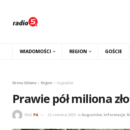
WIADOMOŚCI
REGION
GOŚCIE
Strona Główna
Region
Augustów
Prawie pół miliona zł
Red.
PA
23 czerwca 2025
w
Augustów
,
Informacje
,
N