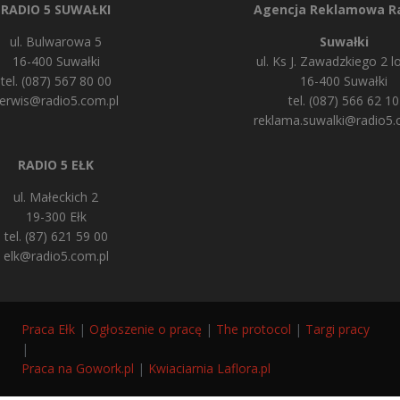
RADIO 5 SUWAŁKI
Agencja Reklamowa Ra
ul. Bulwarowa 5
Suwałki
16-400 Suwałki
ul. Ks J. Zawadzkiego 2 lo
tel. (087) 567 80 00
16-400 Suwałki
erwis@radio5.com.pl
tel. (087) 566 62 10
reklama.suwalki@radio5.
RADIO 5 EŁK
ul. Małeckich 2
19-300 Ełk
tel. (87) 621 59 00
elk@radio5.com.pl
Praca Ełk
|
Ogłoszenie o pracę
|
The protocol
|
Targi pracy
|
Praca na Gowork.pl
|
Kwiaciarnia Laflora.pl