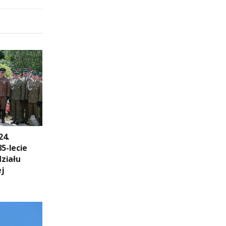
24.
35-lecie
ziału
ej