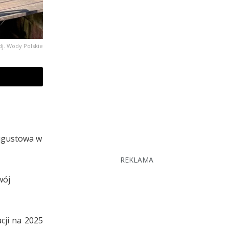
dj. Wody Polskie
Augustowa w
REKLAMA
wój
cji na 2025