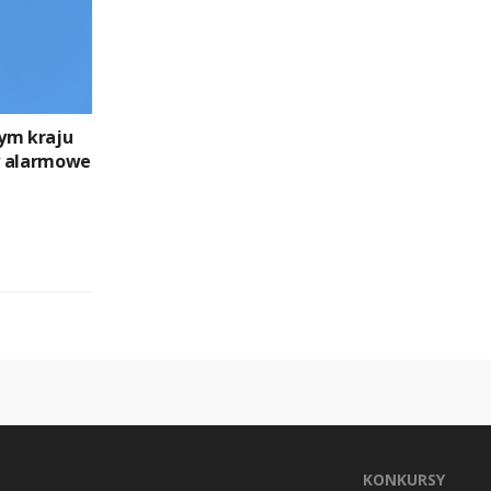
ym kraju
y alarmowe
KONKURSY