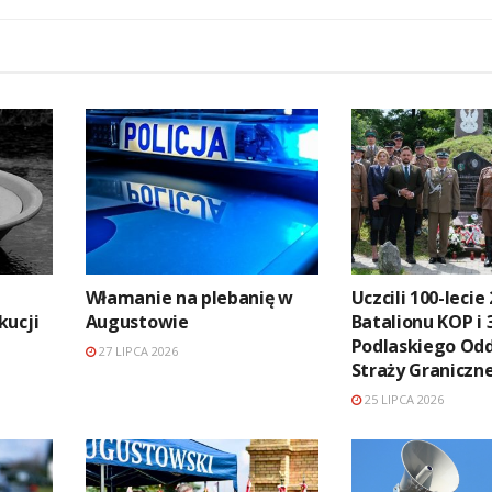
Włamanie na plebanię w
Uczcili 100-lecie 
kucji
Augustowie
Batalionu KOP i 
Podlaskiego Odd
27 LIPCA 2026
Straży Graniczn
25 LIPCA 2026