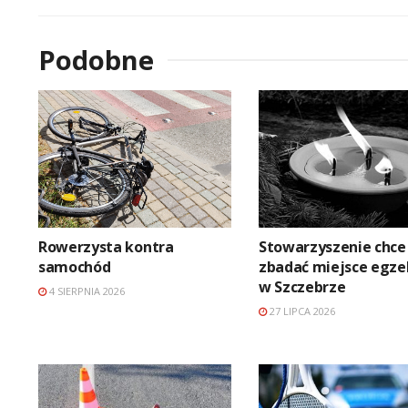
Podobne
Rowerzysta kontra
Stowarzyszenie chce
samochód
zbadać miejsce egze
w Szczebrze
4 SIERPNIA 2026
27 LIPCA 2026