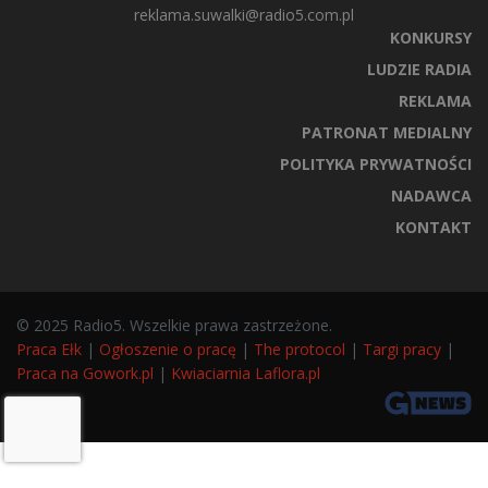
reklama.suwalki@radio5.com.pl
KONKURSY
LUDZIE RADIA
REKLAMA
PATRONAT MEDIALNY
POLITYKA PRYWATNOŚCI
NADAWCA
KONTAKT
© 2025 Radio5. Wszelkie prawa zastrzeżone.
Praca Ełk
|
Ogłoszenie o pracę
|
The protocol
|
Targi pracy
|
Praca na Gowork.pl
|
Kwiaciarnia Laflora.pl