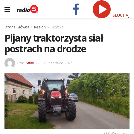
SŁUCHAJ
Strona Główna
Region
Giżycko
Pijany traktorzysta siał
postrach na drodze
Red.
WM
23 czerwca 2025
KPP Węgorzewo