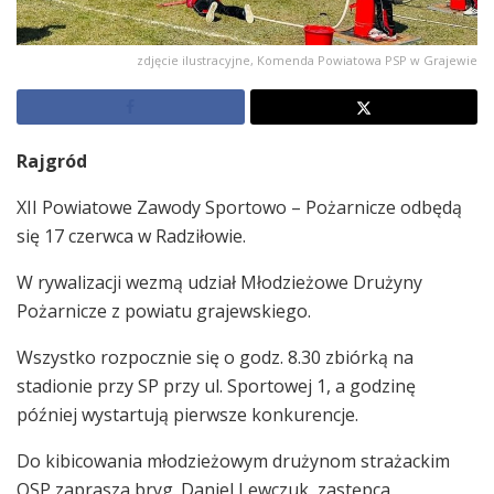
zdjęcie ilustracyjne, Komenda Powiatowa PSP w Grajewie
Rajgród
XII Powiatowe Zawody Sportowo – Pożarnicze odbędą
się 17 czerwca w Radziłowie.
W rywalizacji wezmą udział Młodzieżowe Drużyny
Pożarnicze z powiatu grajewskiego.
Wszystko rozpocznie się o godz. 8.30 zbiórką na
stadionie przy SP przy ul. Sportowej 1, a godzinę
później wystartują pierwsze konkurencje.
Do kibicowania młodzieżowym drużynom strażackim
OSP zaprasza bryg. Daniel Lewczuk, zastępca