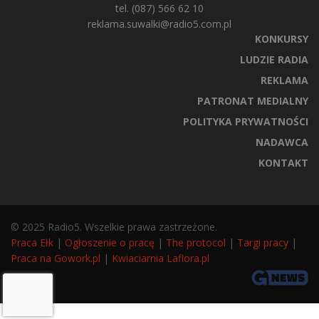
tel. (087) 566 62 10
reklama.suwalki@radio5.com.pl
KONKURSY
LUDZIE RADIA
REKLAMA
PATRONAT MEDIALNY
POLITYKA PRYWATNOŚCI
NADAWCA
KONTAKT
© 2025 Radio5. Wszelkie prawa zastrzeżone.
Praca Ełk
|
Ogłoszenie o pracę
|
The protocol
|
Targi pracy
|
Praca na Gowork.pl
|
Kwiaciarnia Laflora.pl