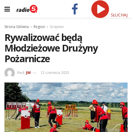
SŁUCHAJ
Strona Główna
Region
Grajewo
Rywalizować będą
Młodzieżowe Drużyny
Pożarnicze
Red.
JW
12 czerwca 2025