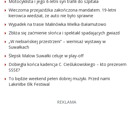
Motocyklista i jego 6-letni syn trafili do szpitala
Wieczorna przejażdżka zakończona mandatem. 19-letni
kierowca wiedział, że auto nie było sprawne
Wypadek na trasie Malinówka Wielka-Bałamutowo
Zbliża się zaćmienie słońca i spektakl spadających gwiazd
„W niebiańskiej przestrzeni” – wernisaż wystawy w
Suwałkach
Ślepsk Malow Suwałki celuje w play-off
Dobiegła końca kadencja C. Cieślukowskiego – kto prezesem
SSSE?
To będzie weekend pełen dobrej muzyki. Przed nami
LakeVibe Ełk Festiwal
REKLAMA