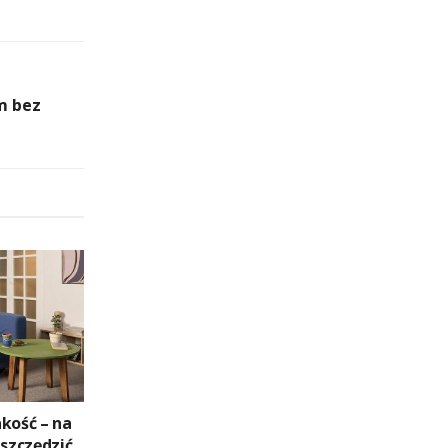
m bez
kość – na
zczędzić,