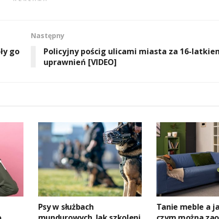
Następny
ły go
Policyjny pościg ulicami miasta za 16-latkie
uprawnień [VIDEO]
Psy w służbach
Tanie meble a ja
o
mundurowych. Jak szkoleni
czym można zaos