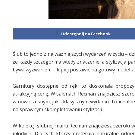
Udostępnij na Facebook
Ślub to jedno z najważniejszych wydarzeń w życiu – dz
że każdy szczegół ma wtedy znaczenie, a stylizacja 
bywa wyzwaniem – lepiej postawić na gotowy model z 
Garnitury dostępne od ręki to doskonała propozyc
atrakcyjną cenę. W salonach Recman znajdziesz szer
w nowoczesnym, jak i klasycznym wydaniu. To idealne 
na sprawnym skompletowaniu stylizacji.
W kolekcji ślubnej marki Recman znajdziesz szeroki 
młodych. Dla tych którzy preferują naturalne odcie