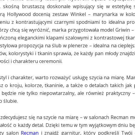
, skośną brustaszą doskonale wpisujący się w estetykę 
ą erą Hollywood docenią zestaw Winkel – marynarka w kol
niu z kontrastującymi czarnymi spodniami to idealna pro
rzy chcą się wyróżnić, marka przygotowała model Griwin 
ończoną eleganckimi klapami szalowymi z kontrastowej tkani
stylowa propozycja na ślub w plenerze – idealna na cieplejs
w, kolorystyki i tkanin sprawia, że każdy pan młody znajdzi
ści i charakteru ceremonii.
j styl i charakter, warto rozważyć usługę szycia na miarę. 
 o kroju, kolorze, tkaninie, a także o detalach takich jak
ie będzie nie tylko niepowtarzalny, ale również praktyczny 
 ślubie.
 zdecydujesz się na szycie na miarę – w salonach Recman mo
łość o każdy detal. Dzięki temu w tym wyjątkowym dniu bę
szy salon
Recman
i znajdź garnitur, który podkreśli Twój 