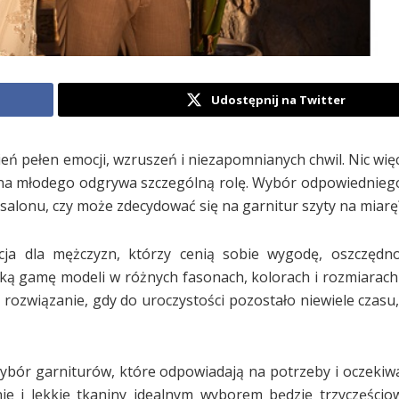
Udostępnij na Twitter
ień pełen emocji, wzruszeń i niezapomnianych chwil. Nic wię
pana młodego odgrywa szczególną rolę. Wybór odpowiednieg
salonu, czy może zdecydować się na garnitur szyty na miarę
ja dla mężczyzn, którzy cenią sobie wygodę, oszczędno
oką gamę modeli w różnych fasonach, kolorach i rozmiarac
rozwiązanie, gdy do uroczystości pozostało niewiele czasu, 
wybór garniturów, które odpowiadają na potrzeby i oczeki
nie i lekkie tkaniny idealnym wyborem będzie trzyczęścio