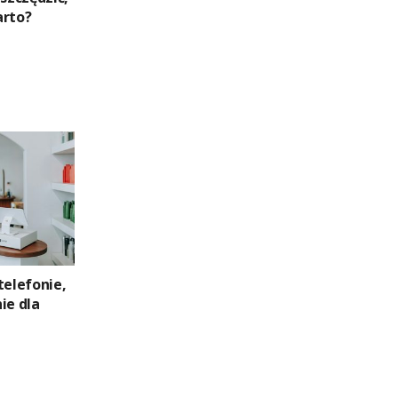
arto?
telefonie,
ie dla