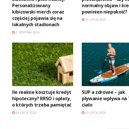
Personalizowany
normalny objaw i ki
kibicowski merch coraz
powinien niepokoić?
częściej pojawia się na
29 LIPCA 2026
lokalnych stadionach
3 SIERPNIA 2026
Ile realnie kosztuje kredyt
SUP a zdrowie – jak
hipoteczny? RRSO i opłaty,
pływanie wpływa na
o których trzeba pamiętać
ciało
24 LIPCA 2026
23 LIPCA 2026