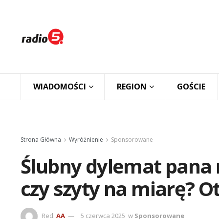
WIADOMOŚCI
REGION
GOŚCIE
Strona Główna
Wyróżnienie
Sponsorowane
Ślubny dylemat pana 
czy szyty na miarę? 
Red.
AA
5 czerwca 2025
w
Sponsorowane