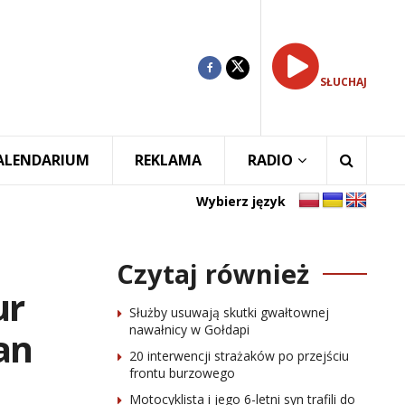
SŁUCHAJ
ALENDARIUM
REKLAMA
RADIO
Wybierz język
Czytaj również
ur
Służby usuwają skutki gwałtownej
nawałnicy w Gołdapi
an
20 interwencji strażaków po przejściu
frontu burzowego
Motocyklista i jego 6-letni syn trafili do