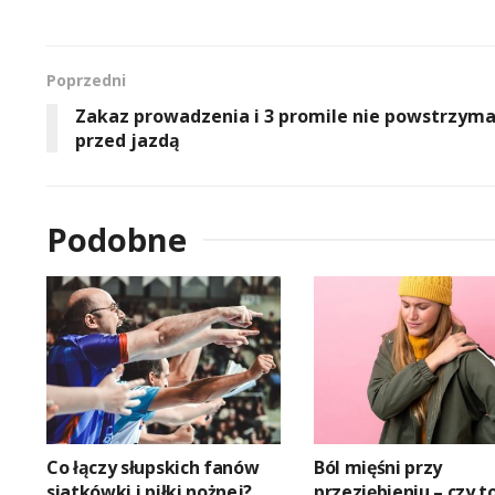
Poprzedni
Zakaz prowadzenia i 3 promile nie powstrzyma
przed jazdą
Podobne
Co łączy słupskich fanów
Ból mięśni przy
siatkówki i piłki nożnej?
przeziębieniu – czy t