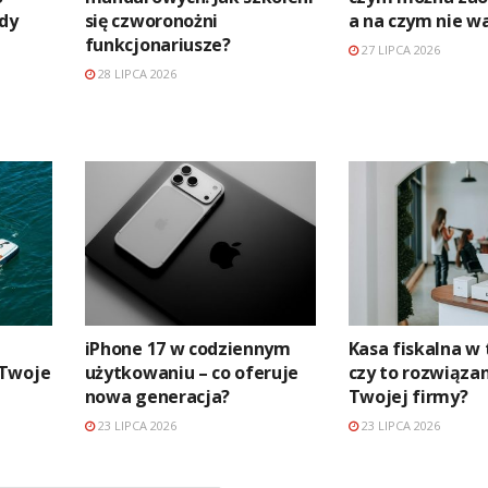
edy
się czworonożni
a na czym nie w
funkcjonariusze?
27 LIPCA 2026
28 LIPCA 2026
iPhone 17 w codziennym
Kasa fiskalna w 
 Twoje
użytkowaniu – co oferuje
czy to rozwiązan
nowa generacja?
Twojej firmy?
23 LIPCA 2026
23 LIPCA 2026