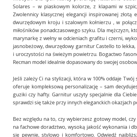
Solares – w piaskowym kolorze, z klapami w szpic
Zwolennicy klasycznej elegancji inspirowanej złot
dwurzędowym kroju i szalowym kołnierzu , w połącze
miłośników ponadczasowego szyku. Dla mężczyzn, któ
marynarkę z wełny w odcieniach grafitu i czerni, wyk
jasnobeżowy, dwurzędowy garnitur Castello to lekka, 
i uroczystości na świeżym powietrzu. Bogactwo fasonó
Recman model idealnie dopasowany do swojej osobowo
Jeśli zależy Ci na stylizacji, która w 100% oddaje Twó
oferuje kompleksową personalizację – sam decydujesz
guziki czy hafty. Garnitur uszyty specjalnie dla Cieb
sprawdzi się także przy innych eleganckich okazjach po
Bez względu na to, czy wybierzesz gotowy model, czy
na fachowe doradztwo, wysoką jakość wykonania i dba
się pewnie, stylowo i komfortowo. Odwiedź najbliż