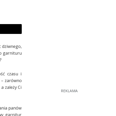
c dziwnego,
o garnituru
?
ść czasu i
h – zarówno
a zależy Ci
REKLAMA
wania panów
wy garnitur