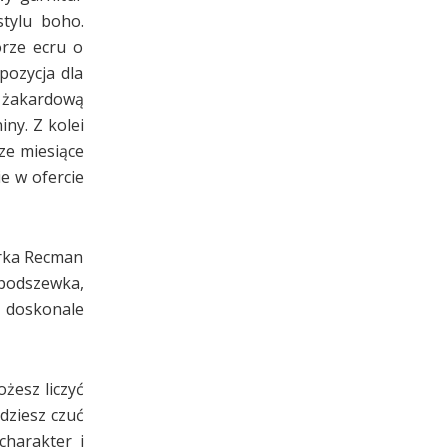
stylu boho.
orze ecru o
pozycja dla
– żakardową
ny. Z kolei
ze miesiące
e w ofercie
Marka Recman
 podszewka,
– doskonale
żesz liczyć
dziesz czuć
charakter i