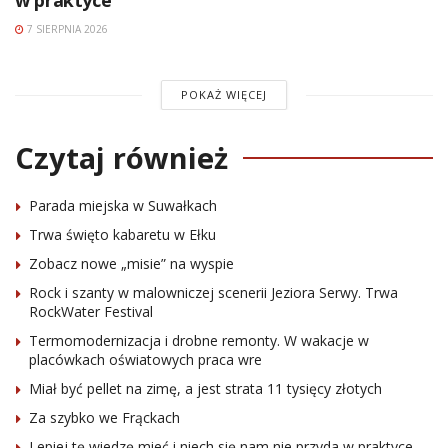
w praktyce
7 SIERPNIA 2026
POKAŻ WIĘCEJ
Czytaj również
Parada miejska w Suwałkach
Trwa święto kabaretu w Ełku
Zobacz nowe „misie” na wyspie
Rock i szanty w malowniczej scenerii Jeziora Serwy. Trwa
RockWater Festival
Termomodernizacja i drobne remonty. W wakacje w
placówkach oświatowych praca wre
Miał być pellet na zimę, a jest strata 11 tysięcy złotych
Za szybko we Frąckach
Lepiej tę wiedzę mieć i niech się nam nie przyda w praktyce