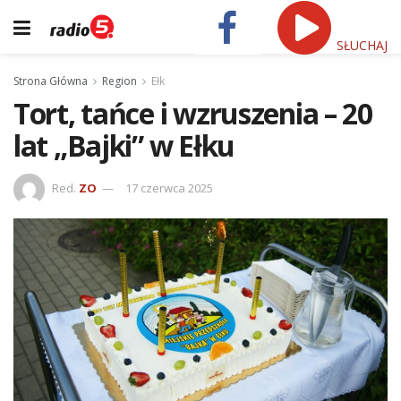
SŁUCHAJ
Strona Główna
Region
Ełk
Tort, tańce i wzruszenia – 20
lat „Bajki” w Ełku
Red.
ZO
17 czerwca 2025