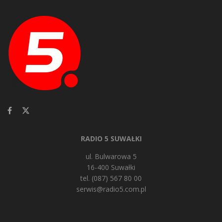
RADIO 5 SUWAŁKI
ul. Bulwarowa 5
16-400 Suwałki
tel. (087) 567 80 00
serwis@radio5.com.pl