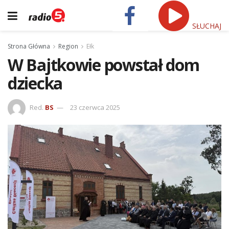
SŁUCHAJ
Strona Główna
Region
Ełk
W Bajtkowie powstał dom
dziecka
Red.
BS
23 czerwca 2025