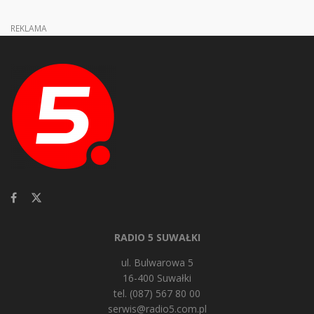
REKLAMA
RADIO 5 SUWAŁKI
ul. Bulwarowa 5
16-400 Suwałki
tel. (087) 567 80 00
serwis@radio5.com.pl