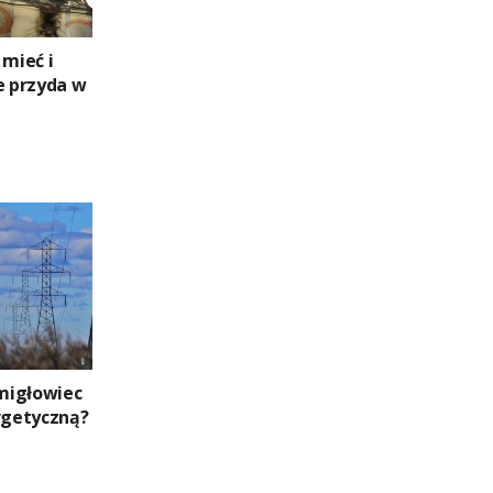
 mieć i
e przyda w
migłowiec
ergetyczną?