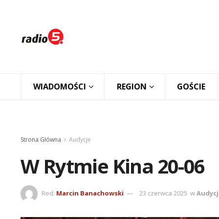
WIADOMOŚCI
REGION
GOŚCIE
Strona Główna
Audycje
W Rytmie Kina 20-06
Red.
Marcin Banachowski
23 czerwca 2025
w
Audycj