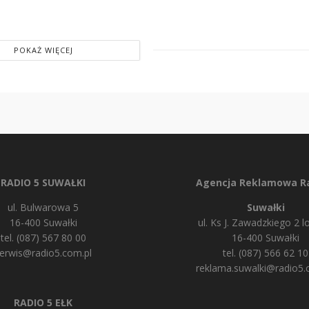
POKAŻ WIĘCEJ
RADIO 5 SUWAŁKI
Agencja Reklamowa Ra
ul. Bulwarowa 5
Suwałki
16-400 Suwałki
ul. Ks J. Zawadzkiego 2 lo
tel. (087) 567 80 00
16-400 Suwałki
erwis@radio5.com.pl
tel. (087) 566 62 10
reklama.suwalki@radio5.
RADIO 5 EŁK