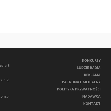
KONKURSY
dio 5
LUDZIE RADIA
REKLAMA
k. 1.2
PATRONAT MEDIALNY
POLITYKA PRYWATNOŚCI
com.pl
NADAWCA
KONTAKT