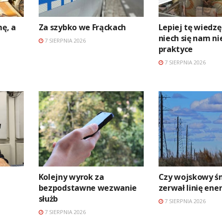
mę, a
Za szybko we Frąckach
Lepiej tę wiedzę
niech się nam ni
7 SIERPNIA 2026
praktyce
7 SIERPNIA 2026
Kolejny wyrok za
Czy wojskowy ś
bezpodstawne wezwanie
zerwał linię en
służb
7 SIERPNIA 2026
7 SIERPNIA 2026