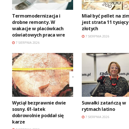
Termomodernizacja i
Miał być pellet na zi
drobne remonty. W
jest strata 11 tysięcy
wakacje w placówkach
złotych
oświatowych praca wre
7 SIERPNIA 2026
7 SIERPNIA 2026
Wyciął bezprawnie dwie
Suwałki zatańczą w
sosny. 61-latek
rytmach latino
dobrowolnie poddał się
7 SIERPNIA 2026
karze