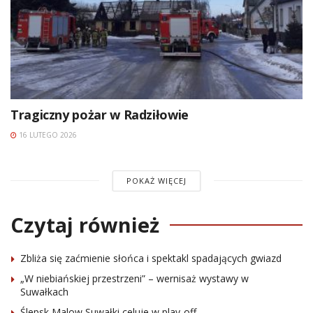
Tragiczny pożar w Radziłowie
16 LUTEGO 2026
POKAŻ WIĘCEJ
Czytaj również
Zbliża się zaćmienie słońca i spektakl spadających gwiazd
„W niebiańskiej przestrzeni” – wernisaż wystawy w
Suwałkach
Ślepsk Malow Suwałki celuje w play-off