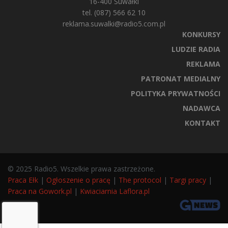
16-400 Suwałki
tel. (087) 566 62 10
reklama.suwalki@radio5.com.pl
KONKURSY
LUDZIE RADIA
REKLAMA
PATRONAT MEDIALNY
POLITYKA PRYWATNOŚCI
NADAWCA
KONTAKT
© 2025 Radio5. Wszelkie prawa zastrzeżone.
Praca Ełk
|
Ogłoszenie o pracę
|
The protocol
|
Targi pracy
|
Praca na Gowork.pl
|
Kwiaciarnia Laflora.pl