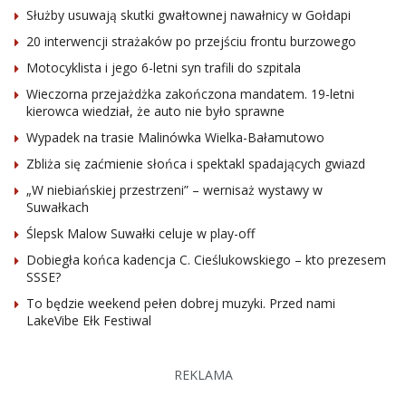
Służby usuwają skutki gwałtownej nawałnicy w Gołdapi
20 interwencji strażaków po przejściu frontu burzowego
Motocyklista i jego 6-letni syn trafili do szpitala
Wieczorna przejażdżka zakończona mandatem. 19-letni
kierowca wiedział, że auto nie było sprawne
Wypadek na trasie Malinówka Wielka-Bałamutowo
Zbliża się zaćmienie słońca i spektakl spadających gwiazd
„W niebiańskiej przestrzeni” – wernisaż wystawy w
Suwałkach
Ślepsk Malow Suwałki celuje w play-off
Dobiegła końca kadencja C. Cieślukowskiego – kto prezesem
SSSE?
To będzie weekend pełen dobrej muzyki. Przed nami
LakeVibe Ełk Festiwal
REKLAMA