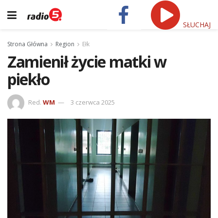
SŁUCHAJ
Strona Główna
Region
Ełk
Zamienił życie matki w
piekło
Red.
WM
3 czerwca 2025