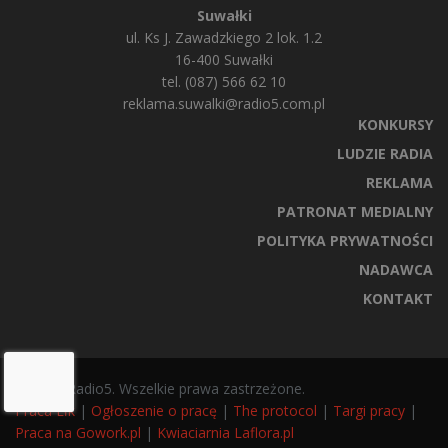
Suwałki
ul. Ks J. Zawadzkiego 2 lok. 1.2
16-400 Suwałki
tel. (087) 566 62 10
reklama.suwalki@radio5.com.pl
KONKURSY
LUDZIE RADIA
REKLAMA
PATRONAT MEDIALNY
POLITYKA PRYWATNOŚCI
NADAWCA
KONTAKT
© 2025 Radio5. Wszelkie prawa zastrzeżone.
Praca Ełk
|
Ogłoszenie o pracę
|
The protocol
|
Targi pracy
|
Praca na Gowork.pl
|
Kwiaciarnia Laflora.pl