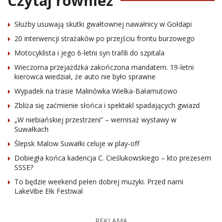
Czytaj również
Służby usuwają skutki gwałtownej nawałnicy w Gołdapi
20 interwencji strażaków po przejściu frontu burzowego
Motocyklista i jego 6-letni syn trafili do szpitala
Wieczorna przejażdżka zakończona mandatem. 19-letni
kierowca wiedział, że auto nie było sprawne
Wypadek na trasie Malinówka Wielka-Bałamutowo
Zbliża się zaćmienie słońca i spektakl spadających gwiazd
„W niebiańskiej przestrzeni” – wernisaż wystawy w
Suwałkach
Ślepsk Malow Suwałki celuje w play-off
Dobiegła końca kadencja C. Cieślukowskiego – kto prezesem
SSSE?
To będzie weekend pełen dobrej muzyki. Przed nami
LakeVibe Ełk Festiwal
REKLAMA