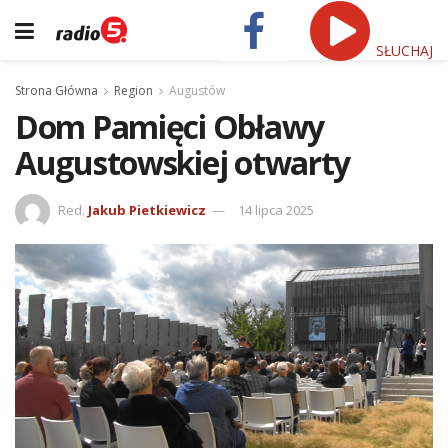
SŁUCHAJ
Strona Główna
Region
Augustów
Dom Pamięci Obławy
Augustowskiej otwarty
Red.
Jakub Pietkiewicz
14 lipca 2025