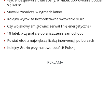
Wyciął bezprawnie dwie sosny. 61-latek dobrowolnie poddał
się karze
Suwałki zatańczą w rytmach latino
Kolejny wyrok za bezpodstawne wezwanie służb
Czy wojskowy śmigłowiec zerwał linię energetyczną?
18-latek przyznał się do zniszczenia samochodu
Powiat ełcki z największą liczbą interwencji po burzach
Kolejny Gruzin przymusowo opuścił Polskę
REKLAMA